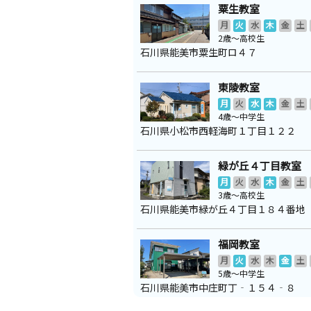
粟生教室
月
火
水
木
金
土
2歳～高校生
石川県能美市粟生町ロ４７
東陵教室
月
火
水
木
金
土
4歳～中学生
石川県小松市西軽海町１丁目１２２
緑が丘４丁目教室
月
火
水
木
金
土
3歳～高校生
石川県能美市緑が丘４丁目１８４番地
福岡教室
月
火
水
木
金
土
5歳～中学生
石川県能美市中庄町丁‐１５４‐８