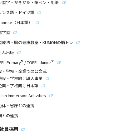
ン習字・かきかた・筆ペン・毛筆
ランス語・ドイツ語
panese（日本語）
信学習
習療法・脳の健康教室・KUMONの脳トレ
もん出版
®
®
EFL Primary
/
TOEFL Junior
設・学校・企業での公文式
施設・学校向け導入事業
企業・学校向け日本語
lish Immersion Activities
治体・省庁との連携
団との連携
社員採用