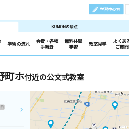
学習中の方
KUMONの原点
の
会費・各種
無料体験
よくあ
学習の流れ
教室見学
手続き
学習
ご質問
野町ホ
付近の公文式教室
日