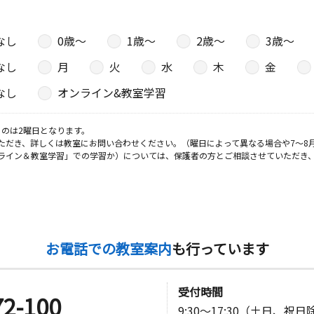
日
なし
0歳〜
1歳〜
2歳〜
3歳〜
フガーデン
なし
月
火
水
木
金
なし
オンライン&教室学習
日
のは2曜日となります。
ただき、詳しくは教室にお問い合わせください。（曜日によって異なる場合や7～8
ライン＆教室学習」での学習か）については、保護者の方とご相談させていただき
お電話での教室案内
も行っています
受付時間
72-100
9:30～17:30（土日、祝