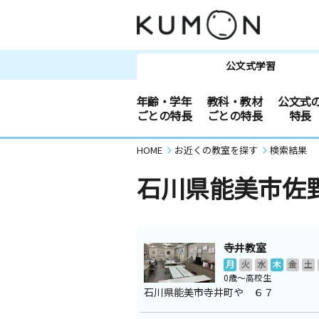
公文式学習
年齢・学年
教科・教材
公文式
ごとの特長
ごとの特長
特長
HOME
お近くの教室を探す
検索結果
石川県能美市佐
寺井教室
月
火
水
木
金
土
0歳～高校生
石川県能美市寺井町や ６７