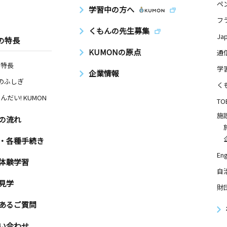
ペ
学習中の方へ
フ
くもんの先生募集
Ja
の特長
KUMONの原点
通
の特長
学
企業情報
Nのふしぎ
く
んだい! KUMON
TO
施
の流れ
・各種手続き
Eng
体験学習
自
見学
財
あるご質問
い合わせ