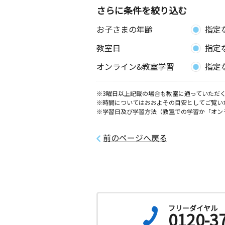
辰口教室
さらに条件を絞り込む
月
火
水
木
金
土
お子さまの年齢
指定
3歳～高校生
石川県能美市上開発町１０５ リー
教室日
指定
Ｄ－２
オンライン&教室学習
指定
白江教室
月
火
水
木
金
土
※3曜日以上記載の場合も教室に通っていただく
2歳～高校生
※時間についてはおおよその目安としてご覧い
石川県小松市白江町ハ７１－１
※学習日及び学習方法（教室での学習か「オン
前のページへ戻る
フリーダイヤル
0120-3