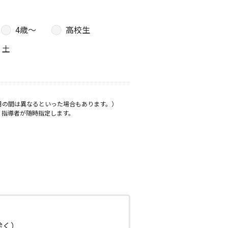
4歳〜
高校生
土
月の間は異なるといった場合もあります。）
、指導者が随時指定します。
日除く）