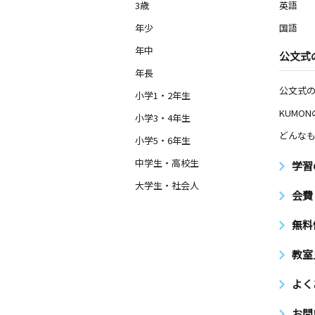
3歳
英語
年少
国語
年中
公文式
年長
公文式
小学1・2年生
KUMO
小学3・4年生
どんなも
小学5・6年生
中学生・高校生
学習
大学生・社会人
会費
無料
教室
よく
お問