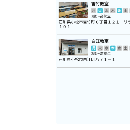
吉竹教室
月
火
水
木
金
土
3歳～高校生
石川県小松市吉竹町６丁目１２１ リ
１０１
白江教室
月
火
水
木
金
土
2歳～高校生
石川県小松市白江町ハ７１－１