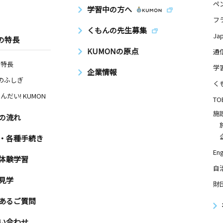
ペ
学習中の方へ
フ
くもんの先生募集
Ja
の特長
KUMONの原点
通
の特長
学
企業情報
Nのふしぎ
く
んだい! KUMON
TO
施
の流れ
・各種手続き
Eng
体験学習
自
見学
財
あるご質問
い合わせ