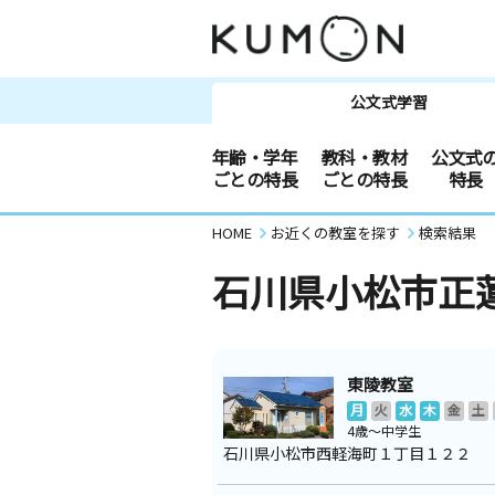
公文式学習
年齢・学年
教科・教材
公文式
ごとの特長
ごとの特長
特長
HOME
お近くの教室を探す
検索結果
石川県小松市正
東陵教室
月
火
水
木
金
土
4歳～中学生
石川県小松市西軽海町１丁目１２２