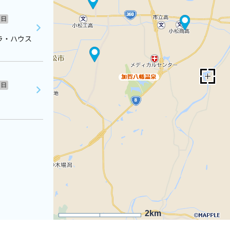
日
ラ・ハウス
日
2km