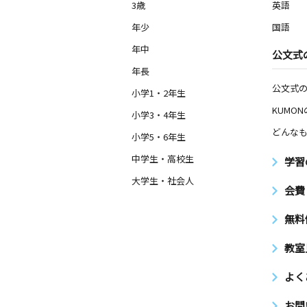
3歳
英語
年少
国語
年中
公文式
年長
公文式
小学1・2年生
KUMO
小学3・4年生
どんなも
小学5・6年生
中学生・高校生
学習
大学生・社会人
会費
無料
教室
よく
お問