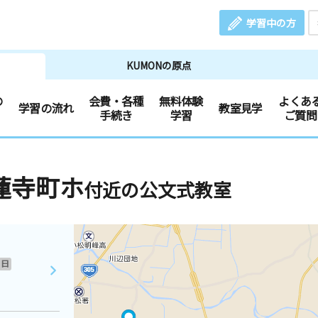
学習中の方
KUMONの原点
の
会費・各種
無料体験
よくあ
学習の流れ
教室見学
手続き
学習
ご質問
蓮寺町ホ
付近の公文式教室
日