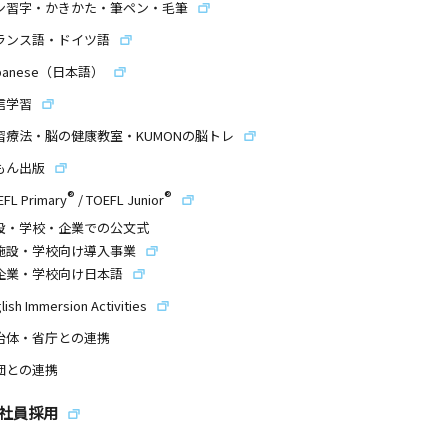
ン習字・かきかた・筆ペン・毛筆
ランス語・ドイツ語
panese（日本語）
信学習
習療法・脳の健康教室・KUMONの脳トレ
もん出版
®
®
EFL Primary
/
TOEFL Junior
設・学校・企業での公文式
施設・学校向け導入事業
企業・学校向け日本語
lish Immersion Activities
治体・省庁との連携
団との連携
社員採用