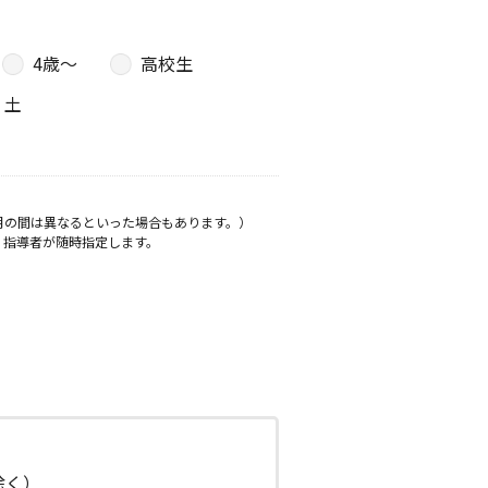
4歳〜
高校生
土
月の間は異なるといった場合もあります。）
、指導者が随時指定します。
日除く）