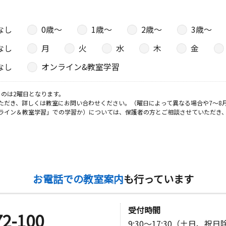
なし
0歳〜
1歳〜
2歳〜
3歳〜
なし
月
火
水
木
金
なし
オンライン&教室学習
のは2曜日となります。
ただき、詳しくは教室にお問い合わせください。（曜日によって異なる場合や7～8
ライン＆教室学習」での学習か）については、保護者の方とご相談させていただき
お電話での教室案内
も行っています
受付時間
72-100
9:30～17:30（土日、祝