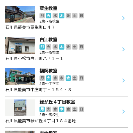
粟生教室
月
火
水
木
金
土
日
2歳～高校生
石川県能美市粟生町ロ４７
白江教室
月
火
水
木
金
土
日
2歳～高校生
石川県小松市白江町ハ７１－１
福岡教室
月
火
水
木
金
土
日
5歳～中学生
石川県能美市中庄町丁‐１５４‐８
緑が丘４丁目教室
月
火
水
木
金
土
日
3歳～高校生
石川県能美市緑が丘４丁目１８４番地
吉竹教室