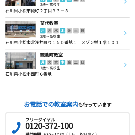
3歳～高校生
石川県小松市殿町２丁目３３－３
苗代教室
月
火
水
木
金
土
日
3歳～高校生
石川県小松市北浅井町り１５０番地１ メゾン栄１階１０１
龍助町教室
月
火
水
木
金
土
日
3歳～高校生
石川県小松市西町６番地
お電話での教室案内
も行っています
フリーダイヤル
0120-372-100
受付時間
9:30～17:30（土日、祝日除く）