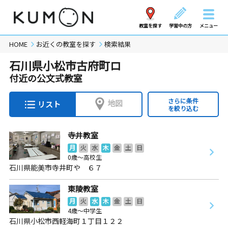
教室を探す
学習中の方
メニュー
HOME
お近くの教室を探す
検索結果
石川県小松市古府町ロ
付近の公文式教室
さらに条件
地図
リスト
を絞り込む
寺井教室
月
火
水
木
金
土
日
0歳～高校生
石川県能美市寺井町や ６７
東陵教室
月
火
水
木
金
土
日
4歳～中学生
石川県小松市西軽海町１丁目１２２