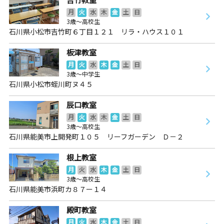
月
火
水
木
金
土
日
3歳～高校生
石川県小松市吉竹町６丁目１２１ リラ・ハウス１０１
板津教室
月
火
水
木
金
土
日
3歳～中学生
石川県小松市蛭川町ヌ４５
辰口教室
月
火
水
木
金
土
日
3歳～高校生
石川県能美市上開発町１０５ リーフガーデン Ｄ－２
根上教室
月
火
水
木
金
土
日
3歳～高校生
石川県能美市浜町カ８７ー１４
殿町教室
月
火
水
木
金
土
日