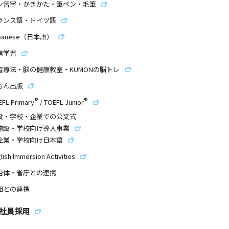
ン習字・かきかた・筆ペン・毛筆
ランス語・ドイツ語
panese（日本語）
信学習
習療法・脳の健康教室・KUMONの脳トレ
もん出版
®
®
EFL Primary
/
TOEFL Junior
設・学校・企業での公文式
施設・学校向け導入事業
企業・学校向け日本語
lish Immersion Activities
治体・省庁との連携
団との連携
社員採用