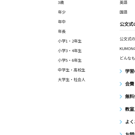
3歳
英語
年少
国語
年中
公文式
年長
公文式
小学1・2年生
KUMO
小学3・4年生
どんなも
小学5・6年生
中学生・高校生
学習
大学生・社会人
会費
無料
教室
よく
お問