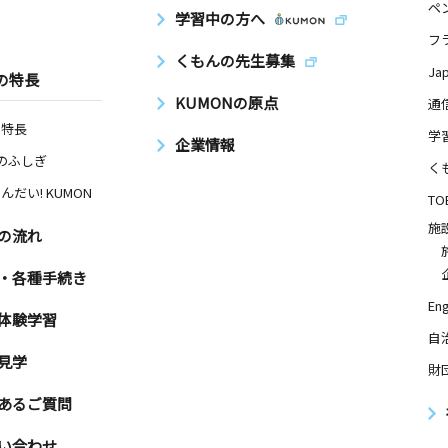
ペ
学習中の方へ
フ
くもんの先生募集
Ja
の特長
KUMONの原点
通
の特長
学
企業情報
Nのふしぎ
く
んだい! KUMON
TO
施
の流れ
・各種手続き
Eng
体験学習
自
見学
財
あるご質問
い合わせ