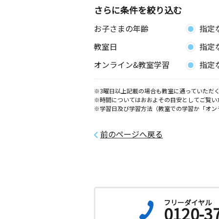
白江教室
さらに条件を絞り込む
月
火
水
木
金
土
お子さまの年齢
指定
2歳～高校生
石川県小松市白江町ハ７１－１
教室日
指定
辰口教室
オンライン&教室学習
指定
月
火
水
木
金
土
3歳～高校生
※3曜日以上記載の場合も教室に通っていただく
石川県能美市上開発町１０５ リー
※時間についてはおおよその目安としてご覧い
Ｄ－２
※学習日及び学習方法（教室での学習か「オン
前のページへ戻る
フリーダイヤル
0120-3