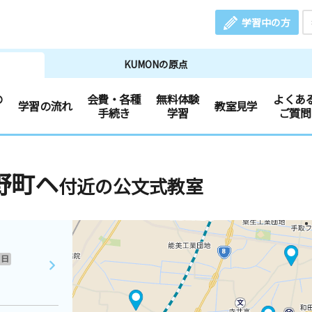
学習中の方
KUMONの原点
の
会費・各種
無料体験
よくあ
学習の流れ
教室見学
手続き
学習
ご質問
野町ヘ
付近の公文式教室
日