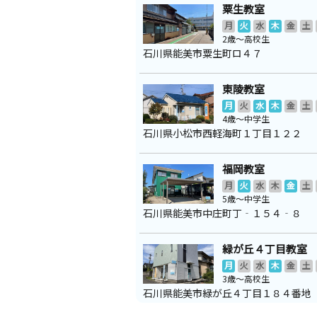
粟生教室
月
火
水
木
金
土
2歳～高校生
石川県能美市粟生町ロ４７
東陵教室
月
火
水
木
金
土
4歳～中学生
石川県小松市西軽海町１丁目１２２
福岡教室
月
火
水
木
金
土
5歳～中学生
石川県能美市中庄町丁‐１５４‐８
緑が丘４丁目教室
月
火
水
木
金
土
3歳～高校生
石川県能美市緑が丘４丁目１８４番地