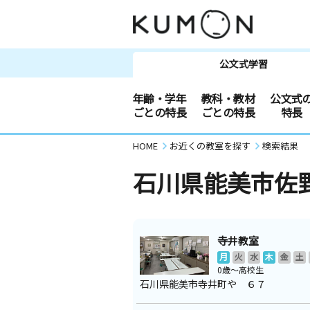
公文式学習
年齢・学年
教科・教材
公文式
ごとの特長
ごとの特長
特長
HOME
お近くの教室を探す
検索結果
石川県能美市佐
寺井教室
月
火
水
木
金
土
0歳～高校生
石川県能美市寺井町や ６７