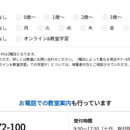
日
なし
0歳〜
1歳〜
2歳〜
3歳〜
なし
月
火
水
木
金
なし
オンライン&教室学習
日
のは2曜日となります。
フガーデン
ただき、詳しくは教室にお問い合わせください。（曜日によって異なる場合や7～8
ライン＆教室学習」での学習か）については、保護者の方とご相談させていただき
お電話での教室案内
も行っています
受付時間
72-100
9:30～17:30（土日、祝