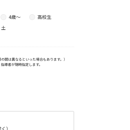
4歳〜
高校生
土
月の間は異なるといった場合もあります。）
、指導者が随時指定します。
日除く）