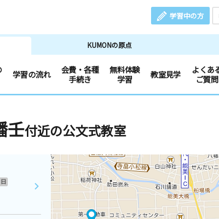
学習中の方
KUMONの原点
の
会費・各種
無料体験
よくあ
学習の流れ
教室見学
手続き
学習
ご質問
幡壬
付近の公文式教室
日