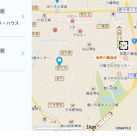
日
ラ・ハウス
日
1km