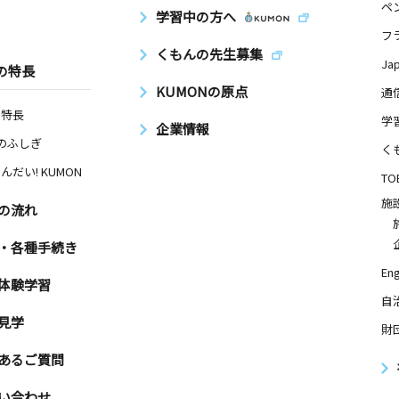
ペ
学習中の方へ
フ
くもんの先生募集
Ja
の特長
KUMONの原点
通
の特長
学
企業情報
Nのふしぎ
く
んだい! KUMON
TO
施
の流れ
・各種手続き
Eng
体験学習
自
見学
財
あるご質問
い合わせ