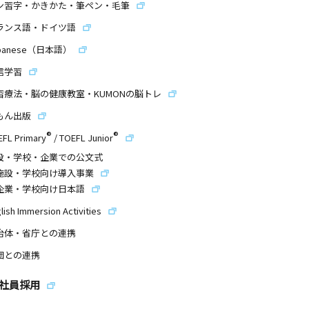
ン習字・かきかた・筆ペン・毛筆
ランス語・ドイツ語
panese（日本語）
信学習
習療法・脳の健康教室・KUMONの脳トレ
もん出版
®
®
EFL Primary
/
TOEFL Junior
設・学校・企業での公文式
施設・学校向け導入事業
企業・学校向け日本語
lish Immersion Activities
治体・省庁との連携
団との連携
社員採用