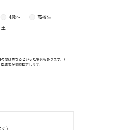
4歳〜
高校生
土
月の間は異なるといった場合もあります。）
、指導者が随時指定します。
日除く）