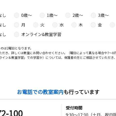
なし
0歳〜
1歳〜
2歳〜
3歳〜
なし
月
火
水
木
金
なし
オンライン&教室学習
のは2曜日となります。
ただき、詳しくは教室にお問い合わせください。（曜日によって異なる場合や7～8
ライン＆教室学習」での学習か）については、保護者の方とご相談させていただき
お電話での教室案内
も行っています
受付時間
72-100
9:30～17:30（土日、祝