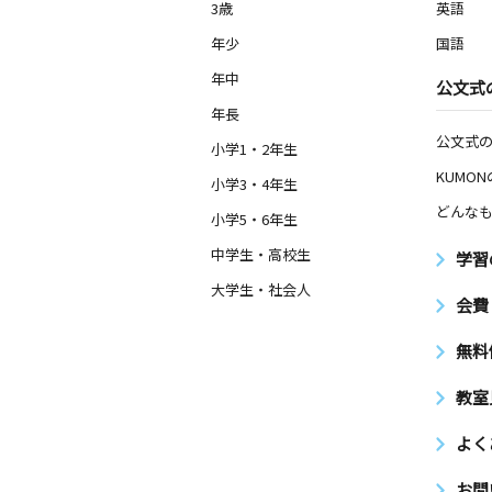
3歳
英語
年少
国語
年中
公文式
年長
公文式
小学1・2年生
KUMO
小学3・4年生
どんなも
小学5・6年生
中学生・高校生
学習
大学生・社会人
会費
無料
教室
よく
お問