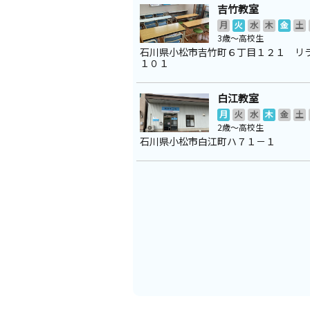
吉竹教室
月
火
水
木
金
土
3歳～高校生
石川県小松市吉竹町６丁目１２１ リ
１０１
白江教室
月
火
水
木
金
土
2歳～高校生
石川県小松市白江町ハ７１－１