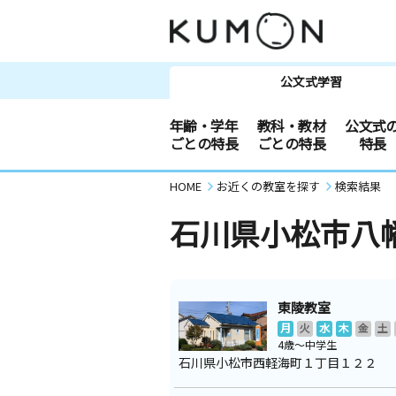
公文式学習
年齢・学年
教科・教材
公文式
ごとの特長
ごとの特長
特長
HOME
お近くの教室を探す
検索結果
石川県小松市八
東陵教室
月
火
水
木
金
土
4歳～中学生
石川県小松市西軽海町１丁目１２２