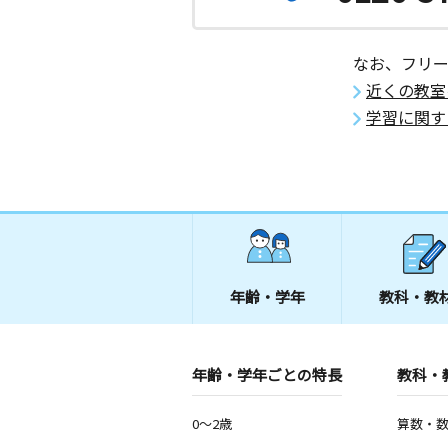
石川県小松市西町６番地
桜木町教室
なお、フリ
月
火
水
木
金
土
近くの教室
3歳～高校生
石川県小松市桜木町６７ 桜木町公民
学習に関す
年齢・学年
教科・教
年齢・学年ごとの特長
教科・
0～2歳
算数・