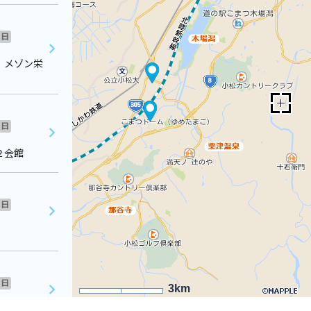
日
 メゾン栄
日
２会館
日
日
3km