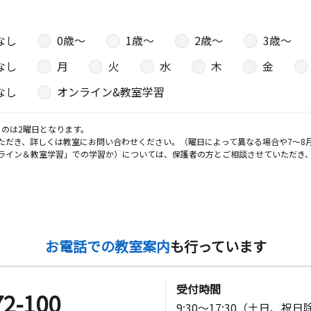
なし
0歳〜
1歳〜
2歳〜
3歳〜
日
なし
月
火
水
木
金
なし
オンライン&教室学習
日
のは2曜日となります。
ただき、詳しくは教室にお問い合わせください。（曜日によって異なる場合や7～8
ライン＆教室学習」での学習か）については、保護者の方とご相談させていただき
日
お電話での教室案内
も行っています
日
受付時間
72-100
9:30～17:30（土日、祝