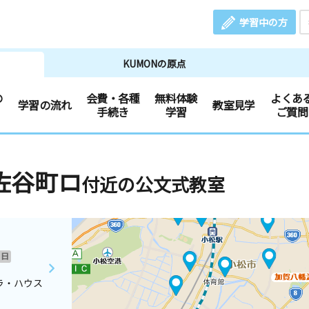
学習中の方
KUMONの原点
の
会費・各種
無料体験
よくあ
学習の流れ
教室見学
手続き
学習
ご質問
佐谷町ロ
付近の公文式教室
日
ラ・ハウス