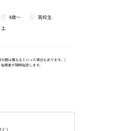
4歳〜
高校生
土
月の間は異なるといった場合もあります。）
、指導者が随時指定します。
日除く）