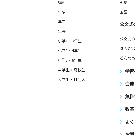
3歳
英語
年少
国語
年中
公文式
年長
公文式
小学1・2年生
KUMO
小学3・4年生
どんなも
小学5・6年生
中学生・高校生
学習
大学生・社会人
会費
無料
教室
よく
お問