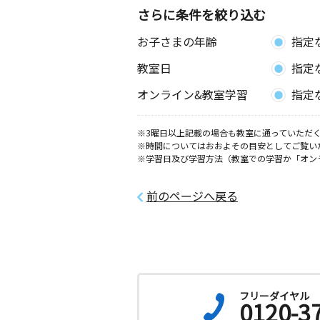
さらに条件を絞り込む
東陵教室
お子さまの年齢
指定
月
火
水
木
金
土
4歳～中学生
教室日
指定
石川県小松市西軽海町１丁目１２２
オンライン&教室学習
指定
向本折教室
月
火
水
木
金
土
※3曜日以上記載の場合も教室に通っていただく
※時間についてはおおよその目安としてご覧い
3歳～高校生
※学習日及び学習方法（教室での学習か「オン
石川県小松市須天町１丁目３０
前のページへ戻る
白江教室
月
火
水
木
金
土
2歳～高校生
石川県小松市白江町ハ７１－１
龍助町教室
月
火
水
木
金
土
フリーダイヤル
0120-3
3歳～高校生