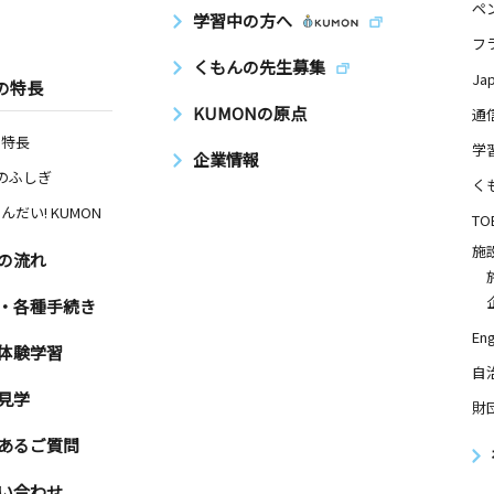
ペ
学習中の方へ
フ
くもんの先生募集
Ja
の特長
KUMONの原点
通
の特長
学
企業情報
Nのふしぎ
く
んだい! KUMON
TO
施
の流れ
・各種手続き
Eng
体験学習
自
見学
財
あるご質問
い合わせ