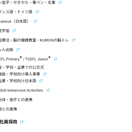
ン習字・かきかた・筆ペン・毛筆
ランス語・ドイツ語
panese（日本語）
信学習
習療法・脳の健康教室・KUMONの脳トレ
もん出版
®
®
EFL Primary
/
TOEFL Junior
設・学校・企業での公文式
施設・学校向け導入事業
企業・学校向け日本語
lish Immersion Activities
治体・省庁との連携
団との連携
社員採用