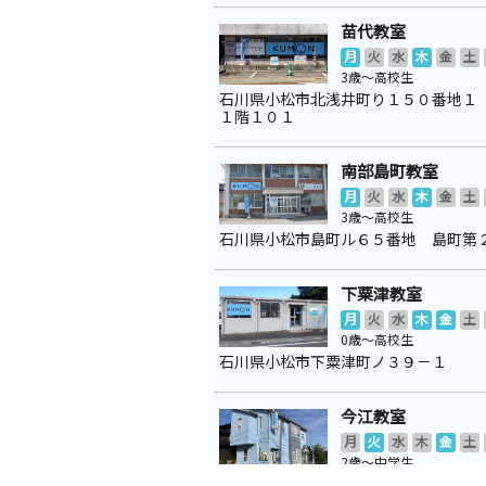
苗代教室
月
火
水
木
金
土
3歳～高校生
石川県小松市北浅井町り１５０番地１
１階１０１
南部島町教室
月
火
水
木
金
土
3歳～高校生
石川県小松市島町ル６５番地 島町第
下粟津教室
月
火
水
木
金
土
0歳～高校生
石川県小松市下粟津町ノ３９－１
今江教室
月
火
水
木
金
土
2歳～中学生
石川県小松市今江町２丁目３５７