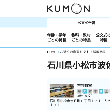
公文式学習
年齢・学年
教科・教材
公文式
ごとの特長
ごとの特長
特長
HOME
お近くの教室を探す
検索結果
石川県小松市波
吉竹教室
月
火
水
木
金
土
3歳～高校生
石川県小松市吉竹町６丁目１２１ リ
１０１