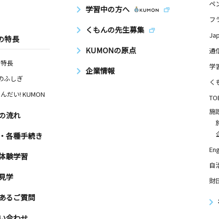
ペ
学習中の方へ
フ
くもんの先生募集
Ja
の特長
KUMONの原点
通
の特長
学
企業情報
Nのふしぎ
く
んだい! KUMON
TO
施
の流れ
・各種手続き
Eng
体験学習
自
見学
財
あるご質問
い合わせ