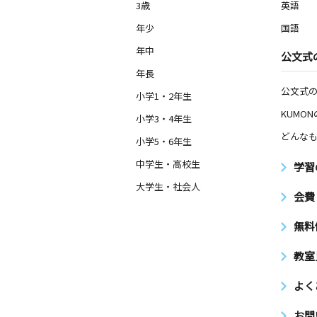
3歳
英語
年少
国語
年中
公文式
年長
公文式
小学1・2年生
KUMO
小学3・4年生
どんなも
小学5・6年生
中学生・高校生
学習
大学生・社会人
会費
無料
教室
よく
お問