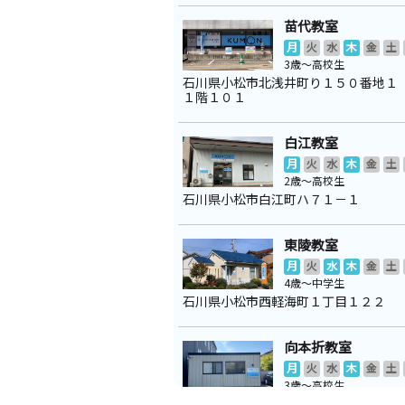
苗代教室
月
火
水
木
金
土
3歳～高校生
石川県小松市北浅井町り１５０番地１
１階１０１
白江教室
月
火
水
木
金
土
2歳～高校生
石川県小松市白江町ハ７１－１
東陵教室
月
火
水
木
金
土
4歳～中学生
石川県小松市西軽海町１丁目１２２
向本折教室
月
火
水
木
金
土
3歳～高校生
石川県小松市須天町１丁目３０