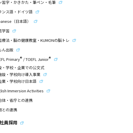
ン習字・かきかた・筆ペン・毛筆
ランス語・ドイツ語
panese（日本語）
信学習
習療法・脳の健康教室・KUMONの脳トレ
もん出版
®
®
EFL Primary
/
TOEFL Junior
設・学校・企業での公文式
施設・学校向け導入事業
企業・学校向け日本語
lish Immersion Activities
治体・省庁との連携
団との連携
社員採用