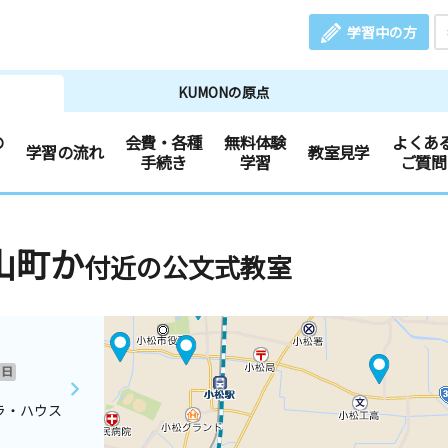
学習中の方
KUMONの原点
の
会費・各種
無料体験
よくあ
学習の流れ
教室見学
手続き
学習
ご質問
山町か
付近の公文式教室
日
ラ・ハウス