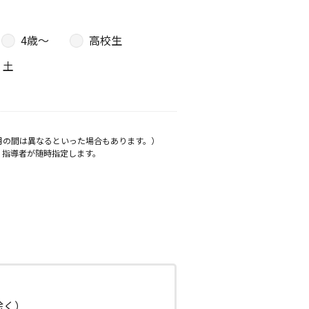
4歳〜
高校生
土
月の間は異なるといった場合もあります。）
、指導者が随時指定します。
日除く）