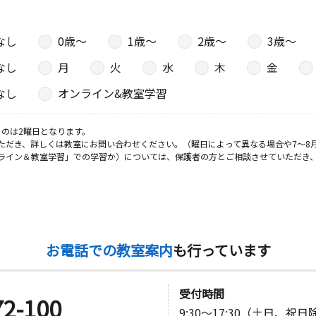
なし
0歳〜
1歳〜
2歳〜
3歳〜
日
なし
月
火
水
木
金
なし
オンライン&教室学習
日
のは2曜日となります。
ただき、詳しくは教室にお問い合わせください。（曜日によって異なる場合や7～8
ライン＆教室学習」での学習か）については、保護者の方とご相談させていただき
日
お電話での教室案内
も行っています
日
受付時間
72-100
9:30～17:30（土日、祝