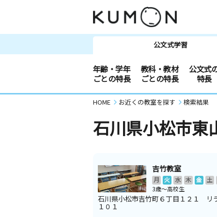
公文式学習
年齢・学年
教科・教材
公文式
ごとの特長
ごとの特長
特長
HOME
お近くの教室を探す
検索結果
石川県小松市東
吉竹教室
月
火
水
木
金
土
3歳～高校生
石川県小松市吉竹町６丁目１２１ リ
１０１