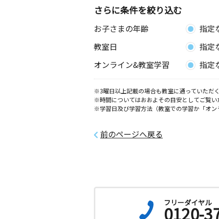
さらに条件を絞り込む
龍助町教室
お子さまの年齢
指定
月
火
水
木
金
土
3歳～高校生
教室日
指定
石川県小松市西町６番地
オンライン&教室学習
指定
今江教室
月
火
水
木
金
土
※3曜日以上記載の場合も教室に通っていただく
※時間についてはおおよその目安としてご覧い
2歳～中学生
※学習日及び学習方法（教室での学習か「オン
石川県小松市今江町２丁目３５７
前のページへ戻る
殿町教室
月
火
水
木
金
土
3歳～高校生
石川県小松市殿町２丁目３３－３
桜木町教室
月
火
水
木
金
土
フリーダイヤル
0120-3
3歳～高校生