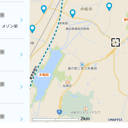
日
 メゾン栄
日
日
日
2km