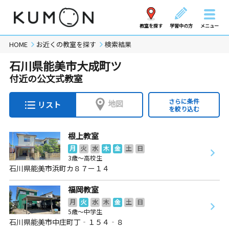
教室を探す
学習中の方
メニュー
HOME
お近くの教室を探す
検索結果
石川県能美市大成町ツ
付近の公文式教室
さらに条件
地図
リスト
を絞り込む
根上教室
月
火
水
木
金
土
日
3歳～高校生
石川県能美市浜町カ８７ー１４
福岡教室
月
火
水
木
金
土
日
5歳～中学生
石川県能美市中庄町丁‐１５４‐８