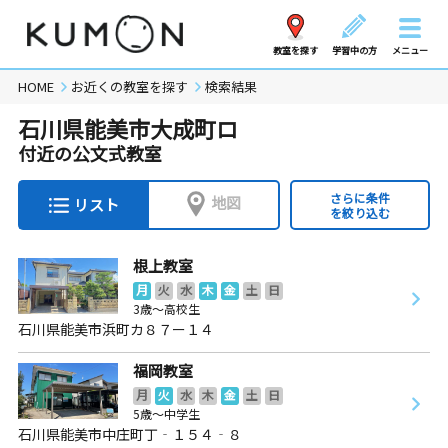
教室を探す
学習中の方
メニュー
HOME
お近くの教室を探す
検索結果
石川県能美市大成町ロ
付近の公文式教室
さらに条件
地図
リスト
を絞り込む
根上教室
月
火
水
木
金
土
日
3歳～高校生
石川県能美市浜町カ８７ー１４
福岡教室
月
火
水
木
金
土
日
5歳～中学生
石川県能美市中庄町丁‐１５４‐８