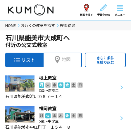
教室を探す
学習中の方
メニュー
HOME
お近くの教室を探す
検索結果
石川県能美市大成町ヘ
付近の公文式教室
さらに条件
地図
リスト
を絞り込む
根上教室
月
火
水
木
金
土
日
3歳～高校生
石川県能美市浜町カ８７ー１４
福岡教室
月
火
水
木
金
土
日
5歳～中学生
石川県能美市中庄町丁‐１５４‐８