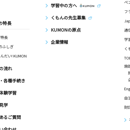
ペ
学習中の方へ
フ
くもんの先生募集
Ja
の特長
KUMONの原点
通
の特長
学
企業情報
Nのふしぎ
く
んだい! KUMON
TO
施
の流れ
・各種手続き
Eng
体験学習
自
見学
財
あるご質問
い合わせ