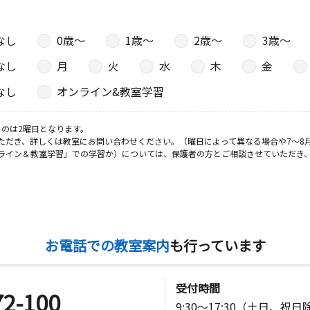
なし
0歳〜
1歳〜
2歳〜
3歳〜
なし
月
火
水
木
金
なし
オンライン&教室学習
のは2曜日となります。
ただき、詳しくは教室にお問い合わせください。（曜日によって異なる場合や7～8
ライン＆教室学習」での学習か）については、保護者の方とご相談させていただき
お電話での教室案内
も行っています
受付時間
72-100
9:30～17:30（土日、祝