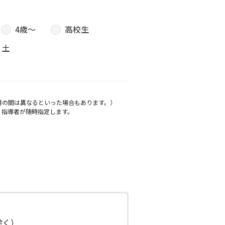
4歳〜
高校生
土
月の間は異なるといった場合もあります。）
、指導者が随時指定します。
日除く）