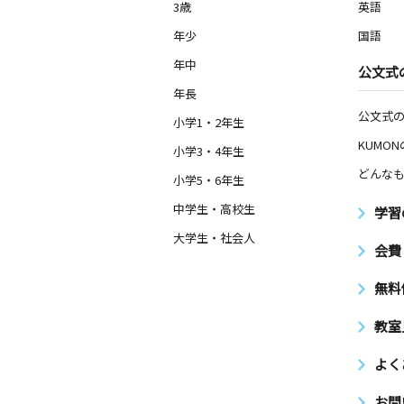
3歳
英語
年少
国語
年中
公文式
年長
公文式
小学1・2年生
KUMO
小学3・4年生
どんなも
小学5・6年生
中学生・高校生
学習
大学生・社会人
会費
無料
教室
よく
お問