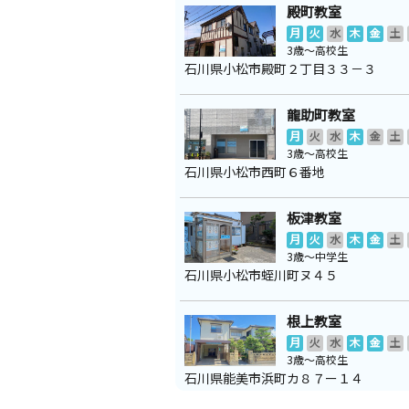
殿町教室
月
火
水
木
金
土
3歳～高校生
石川県小松市殿町２丁目３３－３
龍助町教室
月
火
水
木
金
土
3歳～高校生
石川県小松市西町６番地
板津教室
月
火
水
木
金
土
3歳～中学生
石川県小松市蛭川町ヌ４５
根上教室
月
火
水
木
金
土
3歳～高校生
石川県能美市浜町カ８７ー１４