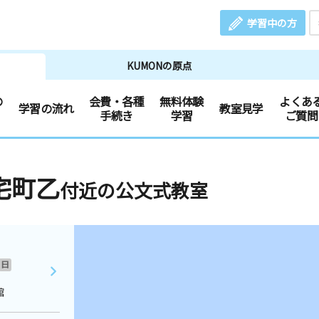
学習中の方
KUMONの原点
の
会費・各種
無料体験
よくあ
学習の流れ
教室見学
手続き
学習
ご質問
宅町乙
付近の公文式教室
日
館