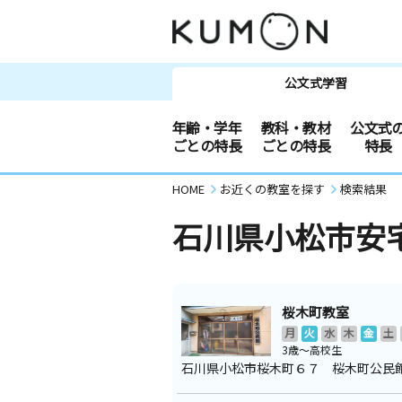
公文式学習
年齢・学年
教科・教材
公文式
ごとの特長
ごとの特長
特長
HOME
お近くの教室を探す
検索結果
石川県小松市安
桜木町教室
月
火
水
木
金
土
3歳～高校生
石川県小松市桜木町６７ 桜木町公民