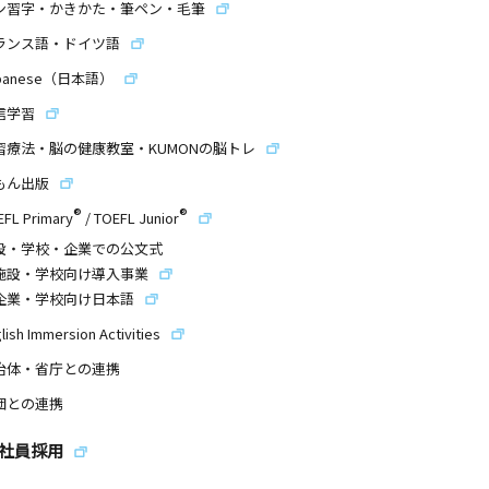
ン習字・かきかた・筆ペン・毛筆
ランス語・ドイツ語
panese（日本語）
信学習
習療法・脳の健康教室・KUMONの脳トレ
もん出版
®
®
EFL Primary
/
TOEFL Junior
設・学校・企業での公文式
施設・学校向け導入事業
企業・学校向け日本語
lish Immersion Activities
治体・省庁との連携
団との連携
社員採用