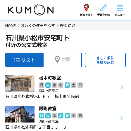
教室を探す
学習中の方
メニュー
HOME
お近くの教室を探す
検索結果
石川県小松市安宅町ト
付近の公文式教室
さらに条件
地図
リスト
を絞り込む
桜木町教室
月
火
水
木
金
土
日
3歳～高校生
石川県小松市桜木町６７ 桜木町公民館
殿町教室
月
火
水
木
金
土
日
3歳～高校生
石川県小松市殿町２丁目３３－３