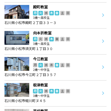
殿町教室
月
火
水
木
金
土
日
3歳～高校生
石川県小松市殿町２丁目３３－３
向本折教室
月
火
水
木
金
土
日
3歳～高校生
石川県小松市須天町１丁目３０
今江教室
月
火
水
木
金
土
日
2歳～中学生
石川県小松市今江町２丁目３５７
板津教室
月
火
水
木
金
土
日
3歳～中学生
石川県小松市蛭川町ヌ４５
苗代教室