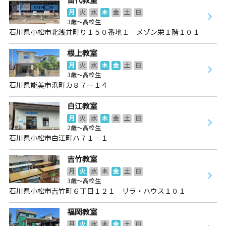
月
火
水
木
金
土
日
3歳～高校生
石川県小松市北浅井町り１５０番地１ メゾン栄１階１０１
根上教室
月
火
水
木
金
土
日
3歳～高校生
石川県能美市浜町カ８７ー１４
白江教室
月
火
水
木
金
土
日
2歳～高校生
石川県小松市白江町ハ７１－１
吉竹教室
月
火
水
木
金
土
日
3歳～高校生
石川県小松市吉竹町６丁目１２１ リラ・ハウス１０１
福岡教室
月
火
水
木
金
土
日