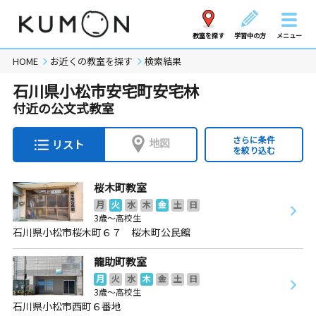
教室を探す
学習中の方
メニュー
HOME
お近くの教室を探す
検索結果
石川県小松市安宅町安宅林
付近の公文式教室
さらに条件
地図
リスト
を絞り込む
桜木町教室
月
火
水
木
金
土
日
3歳～高校生
石川県小松市桜木町６７ 桜木町公民館
龍助町教室
月
火
水
木
金
土
日
3歳～高校生
石川県小松市西町６番地