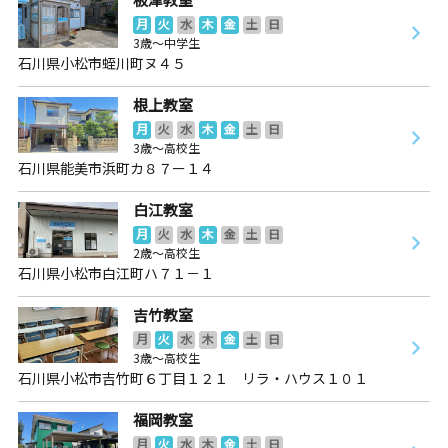
月
火
水
木
金
土
日
3歳～中学生
石川県小松市蛭川町ヌ４５
根上教室
月
火
水
木
金
土
日
3歳～高校生
石川県能美市浜町カ８７ー１４
白江教室
月
火
水
木
金
土
日
2歳～高校生
石川県小松市白江町ハ７１－１
吉竹教室
月
火
水
木
金
土
日
3歳～高校生
石川県小松市吉竹町６丁目１２１ リラ・ハウス１０１
福岡教室
月
火
水
木
金
土
日