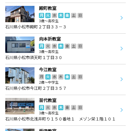
殿町教室
月
火
水
木
金
土
日
3歳～高校生
石川県小松市殿町２丁目３３－３
向本折教室
月
火
水
木
金
土
日
3歳～高校生
石川県小松市須天町１丁目３０
今江教室
月
火
水
木
金
土
日
2歳～中学生
石川県小松市今江町２丁目３５７
苗代教室
月
火
水
木
金
土
日
3歳～高校生
石川県小松市北浅井町り１５０番地１ メゾン栄１階１０１
板津教室