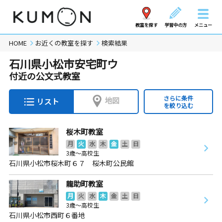
教室を探す
学習中の方
メニュー
HOME
お近くの教室を探す
検索結果
石川県小松市安宅町ウ
付近の公文式教室
さらに条件
地図
リスト
を絞り込む
桜木町教室
月
火
水
木
金
土
日
3歳～高校生
石川県小松市桜木町６７ 桜木町公民館
龍助町教室
月
火
水
木
金
土
日
3歳～高校生
石川県小松市西町６番地