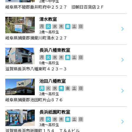
2歳～中学生
岐阜県不破郡垂井町府中２５２７ 旧朝日百貨店２Ｆ
清水教室
月
火
水
木
金
土
日
2歳～高校生
岐阜県揖斐郡揖斐川町清水２２７
長浜八幡東教室
月
火
水
木
金
土
日
0歳～高校生
滋賀県長浜市八幡東町４２３－３
池田八幡教室
月
火
水
木
金
土
日
2歳～高校生
岐阜県揖斐郡池田町片山８７６
長浜祇園町教室
月
火
水
木
金
土
日
3歳～高校生
滋賀県長浜市祇園町１５４ Ｔ＆Ａビル