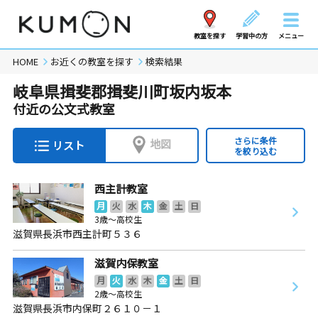
教室を探す
学習中の方
メニュー
HOME
お近くの教室を探す
検索結果
岐阜県揖斐郡揖斐川町坂内坂本
付近の公文式教室
さらに条件
地図
リスト
を絞り込む
西主計教室
月
火
水
木
金
土
日
3歳～高校生
滋賀県長浜市西主計町５３６
滋賀内保教室
月
火
水
木
金
土
日
2歳～高校生
滋賀県長浜市内保町２６１０－１