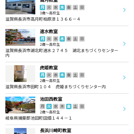
月
火
水
木
金
土
日
3歳～高校生
滋賀県長浜市高月町柏原漆１３６６－４
速水教室
月
火
水
木
金
土
日
2歳～高校生
滋賀県長浜市湖北町速水２７４５ 湖北まちづくりセンター
内
虎姫教室
月
火
水
木
金
土
日
2歳～高校生
滋賀県長浜市田町１０４ 虎姫まちづくりセンター内
池田西教室
月
火
水
木
金
土
日
2歳～高校生
岐阜県揖斐郡池田町田畑１４４－１
長浜川崎町教室