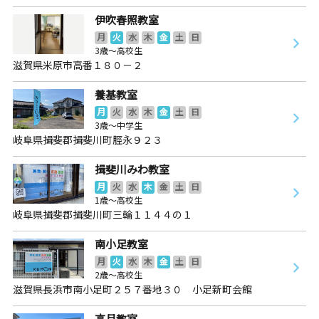
伊吹春照教室
月
火
水
木
金
土
日
3歳～高校生
滋賀県米原市高番１８０－２
養基教室
月
火
水
木
金
土
日
3歳～中学生
岐阜県揖斐郡揖斐川町脛永９２３
揖斐川みわ教室
月
火
水
木
金
土
日
1歳～高校生
岐阜県揖斐郡揖斐川町三輪１１４４の１
南小足教室
月
火
水
木
金
土
日
2歳～高校生
滋賀県長浜市南小足町２５７番地３０ 小足新町会館
高月教室