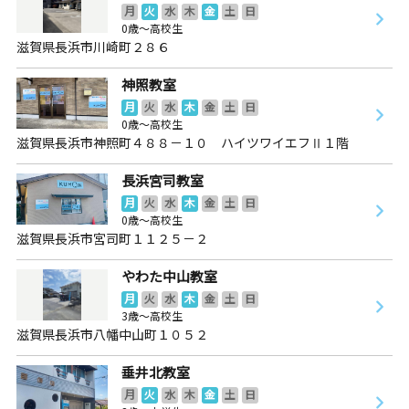
月
火
水
木
金
土
日
0歳～高校生
滋賀県長浜市川崎町２８６
神照教室
月
火
水
木
金
土
日
0歳～高校生
滋賀県長浜市神照町４８８－１０ ハイツワイエフⅡ１階
長浜宮司教室
月
火
水
木
金
土
日
0歳～高校生
滋賀県長浜市宮司町１１２５－２
やわた中山教室
月
火
水
木
金
土
日
3歳～高校生
滋賀県長浜市八幡中山町１０５２
垂井北教室
月
火
水
木
金
土
日