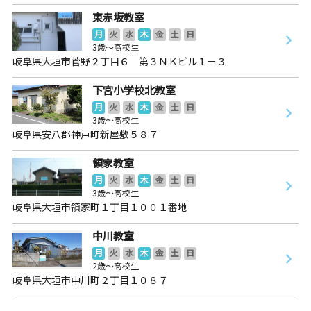
東赤坂教室
月
火
水
木
金
土
日
3歳～高校生
岐阜県大垣市菅野２丁目６ 第３ＮＫビル１－３
下宮小学校北教室
月
火
水
木
金
土
日
3歳～高校生
岐阜県安八郡神戸町新屋敷５８７
領家教室
月
火
水
木
金
土
日
3歳～高校生
岐阜県大垣市領家町１丁目１００１番地
中川教室
月
火
水
木
金
土
日
2歳～高校生
岐阜県大垣市中川町２丁目１０８７