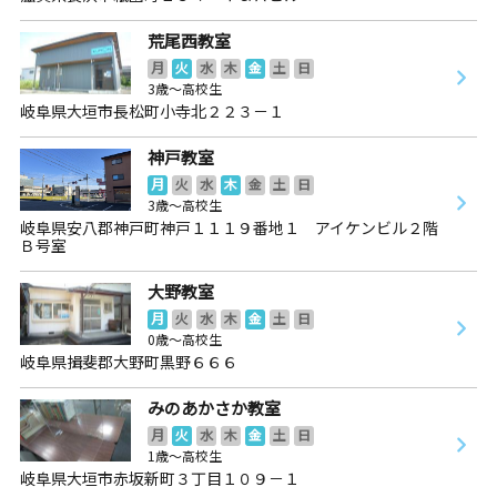
荒尾西教室
月
火
水
木
金
土
日
3歳～高校生
岐阜県大垣市長松町小寺北２２３－１
神戸教室
月
火
水
木
金
土
日
3歳～高校生
岐阜県安八郡神戸町神戸１１１９番地１ アイケンビル２階
Ｂ号室
大野教室
月
火
水
木
金
土
日
0歳～高校生
岐阜県揖斐郡大野町黒野６６６
みのあかさか教室
月
火
水
木
金
土
日
1歳～高校生
岐阜県大垣市赤坂新町３丁目１０９－１