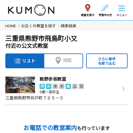
教室を探す
学習中の方
メニュー
HOME
お近くの教室を探す
検索結果
三重県熊野市飛鳥町小又
付近の公文式教室
さらに条件
地図
リスト
を絞り込む
熊野赤坂教室
月
火
水
木
金
土
日
0歳～高校生
三重県熊野市井戸町７８５－５
お電話での教室案内
も行っています