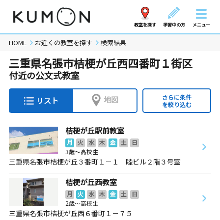
教室を探す
学習中の方
メニュー
HOME
お近くの教室を探す
検索結果
三重県名張市桔梗が丘西四番町１街区
付近の公文式教室
さらに条件
地図
リスト
を絞り込む
桔梗が丘駅前教室
月
火
水
木
金
土
日
3歳～高校生
三重県名張市桔梗が丘３番町１－１ 睦ビル２階３号室
桔梗が丘西教室
月
火
水
木
金
土
日
2歳～高校生
三重県名張市桔梗が丘西６番町１－７５