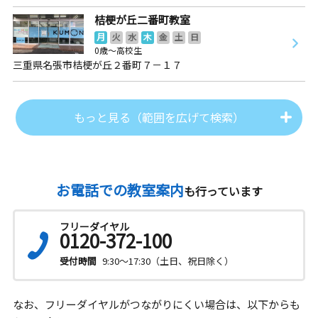
桔梗が丘二番町教室
月
火
水
木
金
土
日
0歳～高校生
三重県名張市桔梗が丘２番町７－１７
もっと見る（範囲を広げて検索）
お電話での教室案内
も行っています
フリーダイヤル
0120-372-100
受付時間
9:30～17:30（土日、祝日除く）
なお、フリーダイヤルがつながりにくい場合は、以下からも