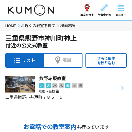
教室を探す
学習中の方
メニュー
HOME
お近くの教室を探す
検索結果
三重県熊野市神川町神上
付近の公文式教室
さらに条件
地図
リスト
を絞り込む
熊野赤坂教室
月
火
水
木
金
土
日
0歳～高校生
三重県熊野市井戸町７８５－５
お電話での教室案内
も行っています