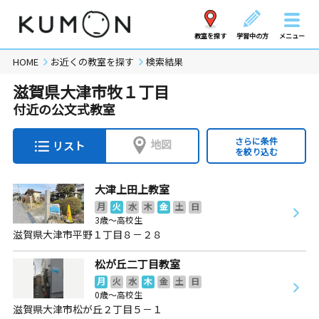
教室を探す
学習中の方
メニュー
HOME
お近くの教室を探す
検索結果
滋賀県大津市牧１丁目
付近の公文式教室
さらに条件
地図
リスト
を絞り込む
大津上田上教室
月
火
水
木
金
土
日
3歳～高校生
滋賀県大津市平野１丁目８－２８
松が丘二丁目教室
月
火
水
木
金
土
日
0歳～高校生
滋賀県大津市松が丘２丁目５－１