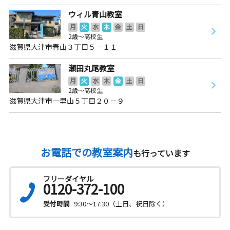
ウィル青山教室
月
火
水
木
金
土
日
2歳～高校生
滋賀県大津市青山３丁目５－１１
瀬田丸尾教室
月
火
水
木
金
土
日
2歳～高校生
滋賀県大津市一里山５丁目２０－９
お電話での教室案内
も行っています
フリーダイヤル
0120-372-100
受付時間
9:30～17:30（土日、祝日除く）