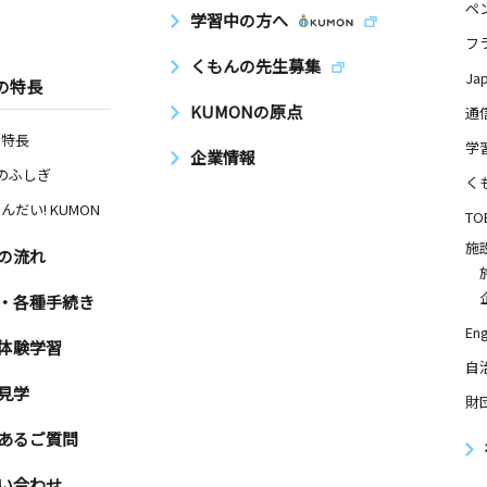
ペ
学習中の方へ
フ
くもんの先生募集
Ja
の特長
KUMONの原点
通
の特長
学
企業情報
Nのふしぎ
く
んだい! KUMON
TO
施
の流れ
・各種手続き
Eng
体験学習
自
見学
財
あるご質問
い合わせ