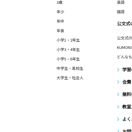
3歳
英語
年少
国語
年中
公文式
年長
公文式
小学1・2年生
KUMO
小学3・4年生
どんなも
小学5・6年生
中学生・高校生
学習
大学生・社会人
会費
無料
教室
よく
お問