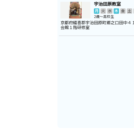
宇治田原教室
月
火
水
木
金
土
2歳～高校生
京都府綴喜郡宇治田原町郷之口田中４
会館１階研修室