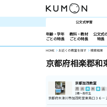
公文式学習
年齢・学年
教科・教材
公文式
ごとの特長
ごとの特長
特長
HOME
お近くの教室を探す
検索結果
京都府相楽郡和
京都加茂教室
月
火
水
木
金
土
2歳～高校生
京都府木津川市加茂町里東鳥口３６－