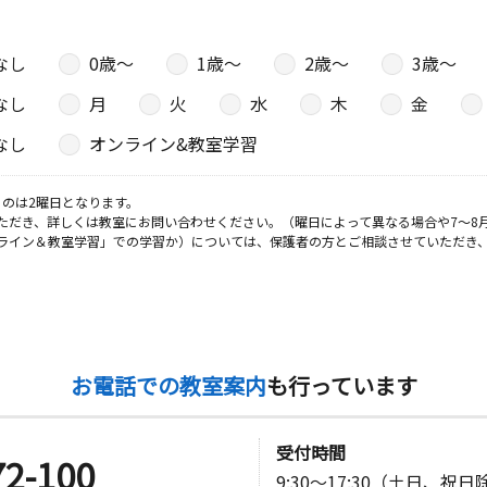
なし
0歳〜
1歳〜
2歳〜
3歳〜
なし
月
火
水
木
金
なし
オンライン&教室学習
のは2曜日となります。
ただき、詳しくは教室にお問い合わせください。（曜日によって異なる場合や7～8
ライン＆教室学習」での学習か）については、保護者の方とご相談させていただき
お電話での教室案内
も行っています
受付時間
72-100
9:30～17:30（土日、祝