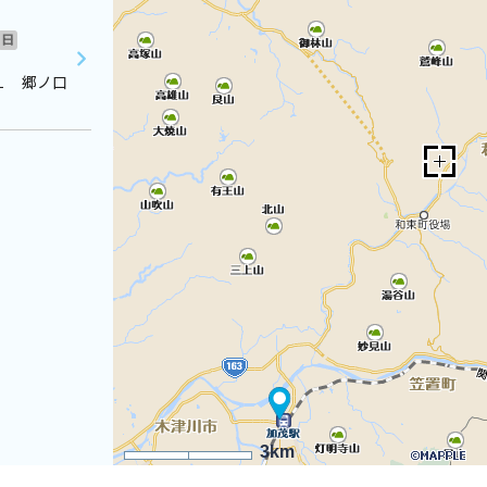
日
１ 郷ノ口
3km