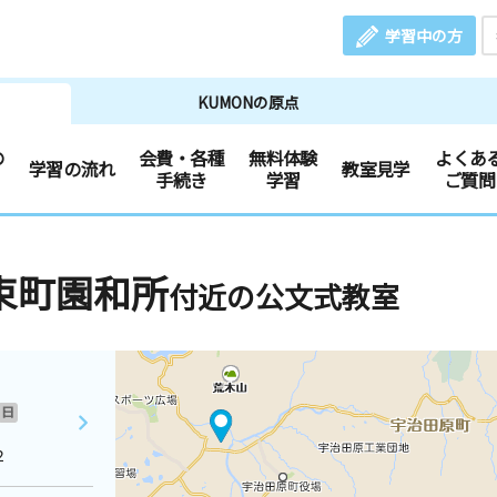
学習中の方
KUMONの原点
の
会費・各種
無料体験
よくあ
学習の流れ
教室見学
手続き
学習
ご質問
束町園和所
付近の公文式教室
日
２