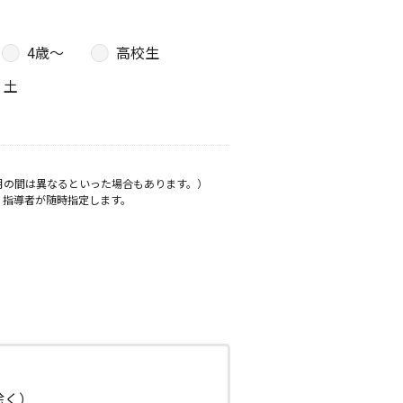
4歳〜
高校生
土
月の間は異なるといった場合もあります。）
、指導者が随時指定します。
日除く）