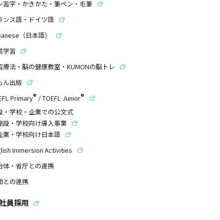
ン習字・かきかた・筆ペン・毛筆
ランス語・ドイツ語
panese（日本語）
信学習
習療法・脳の健康教室・KUMONの脳トレ
もん出版
®
®
EFL Primary
/
TOEFL Junior
設・学校・企業での公文式
施設・学校向け導入事業
企業・学校向け日本語
lish Immersion Activities
治体・省庁との連携
団との連携
社員採用