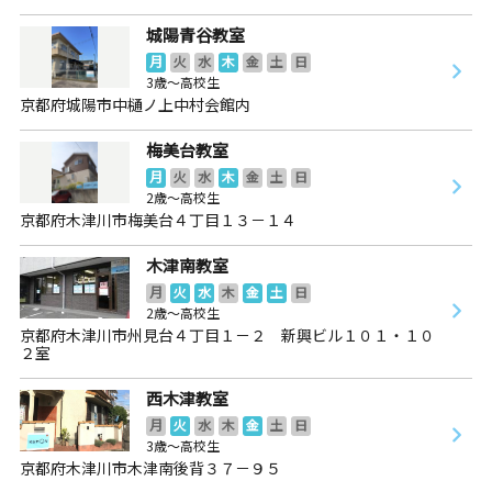
城陽青谷教室
月
火
水
木
金
土
日
3歳～高校生
京都府城陽市中樋ノ上中村会館内
梅美台教室
月
火
水
木
金
土
日
2歳～高校生
京都府木津川市梅美台４丁目１３－１４
木津南教室
月
火
水
木
金
土
日
2歳～高校生
京都府木津川市州見台４丁目１－２ 新興ビル１０１・１０
２室
西木津教室
月
火
水
木
金
土
日
3歳～高校生
京都府木津川市木津南後背３７－９５