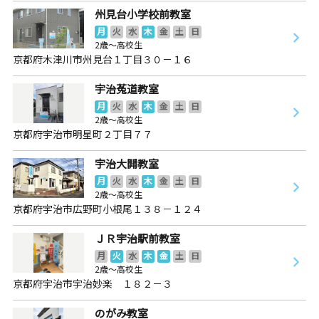
州見台小学校前教室
月
火
水
木
金
土
日
2歳～高校生
京都府木津川市州見台１丁目３０－１６
宇治菟道教室
月
火
水
木
金
土
日
2歳～高校生
京都府宇治市明星町２丁目７７
宇治大開教室
月
火
水
木
金
土
日
2歳～高校生
京都府宇治市広野町小根尾１３８－１２４
ＪＲ宇治駅前教室
月
火
水
木
金
土
日
2歳～高校生
京都府宇治市宇治妙楽 １８２－３
のがみ教室