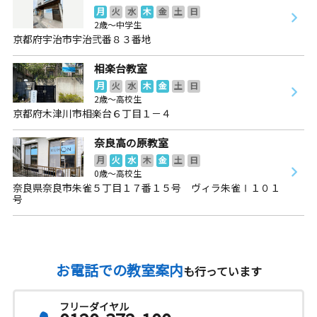
月
火
水
木
金
土
日
2歳～中学生
京都府宇治市宇治弐番８３番地
相楽台教室
月
火
水
木
金
土
日
2歳～高校生
京都府木津川市相楽台６丁目１－４
奈良高の原教室
月
火
水
木
金
土
日
0歳～高校生
奈良県奈良市朱雀５丁目１７番１５号 ヴィラ朱雀Ⅰ１０１
号
お電話での教室案内
も行っています
フリーダイヤル