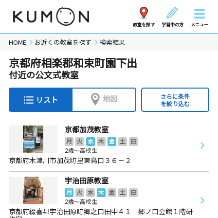
教室を探す
学習中の方
メニュー
HOME
お近くの教室を探す
検索結果
京都府相楽郡和束町園下出
付近の公文式教室
さらに条件
地図
リスト
を絞り込む
京都加茂教室
月
火
水
木
金
土
日
2歳～高校生
京都府木津川市加茂町里東鳥口３６－２
宇治田原教室
月
火
水
木
金
土
日
2歳～高校生
京都府綴喜郡宇治田原町郷之口田中４１ 郷ノ口会館１階研