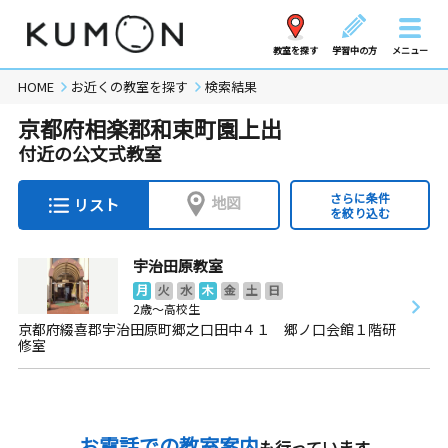
教室を探す
学習中の方
メニュー
HOME
お近くの教室を探す
検索結果
京都府相楽郡和束町園上出
付近の公文式教室
さらに条件
地図
リスト
を絞り込む
宇治田原教室
月
火
水
木
金
土
日
2歳～高校生
京都府綴喜郡宇治田原町郷之口田中４１ 郷ノ口会館１階研
修室
お電話での教室案内
も行っています