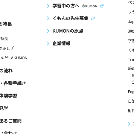
ペ
学習中の方へ
フ
くもんの先生募集
Ja
の特長
KUMONの原点
通
の特長
学
企業情報
Nのふしぎ
く
んだい! KUMON
TO
施
の流れ
・各種手続き
Eng
体験学習
自
見学
財
あるご質問
い合わせ