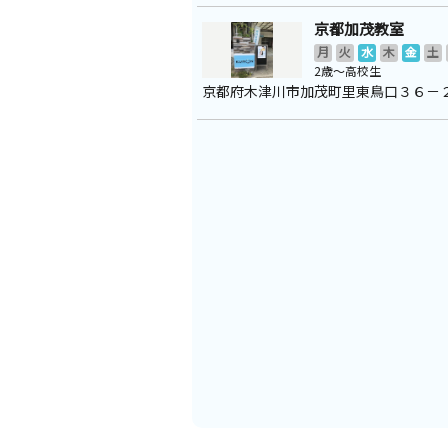
京都加茂教室
月
火
水
木
金
土
2歳～高校生
京都府木津川市加茂町里東鳥口３６－