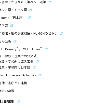
ン習字・かきかた・筆ペン・毛筆
ランス語・ドイツ語
panese（日本語）
信学習
習療法・脳の健康教室・KUMONの脳トレ
もん出版
®
®
EFL Primary
/
TOEFL Junior
設・学校・企業での公文式
施設・学校向け導入事業
企業・学校向け日本語
lish Immersion Activities
治体・省庁との連携
団との連携
社員採用