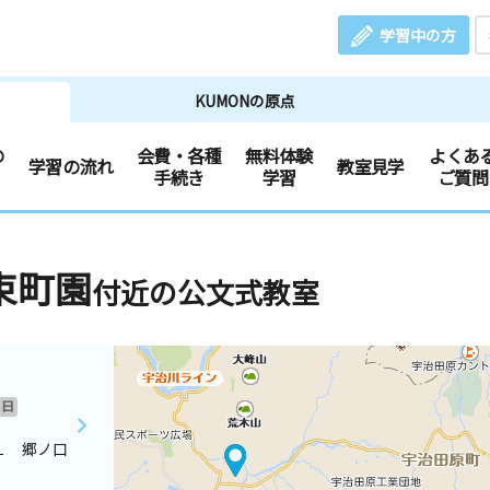
学習中の方
KUMONの原点
の
会費・各種
無料体験
よくあ
学習の流れ
教室見学
手続き
学習
ご質問
束町園
付近の公文式教室
日
１ 郷ノ口