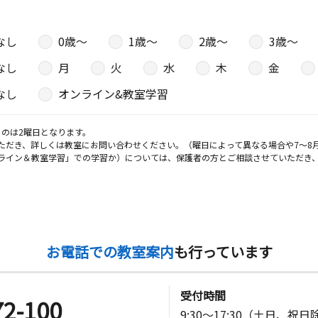
なし
0歳〜
1歳〜
2歳〜
3歳〜
なし
月
火
水
木
金
なし
オンライン&教室学習
のは2曜日となります。
ただき、詳しくは教室にお問い合わせください。（曜日によって異なる場合や7～8
ライン＆教室学習」での学習か）については、保護者の方とご相談させていただき
お電話での教室案内
も行っています
受付時間
72-100
9:30～17:30（土日、祝