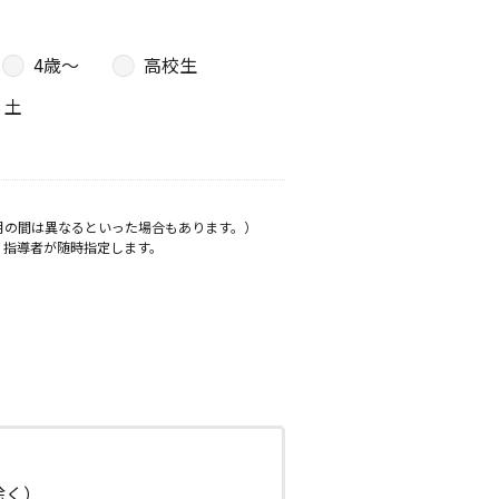
4歳〜
高校生
土
月の間は異なるといった場合もあります。）
、指導者が随時指定します。
日除く）