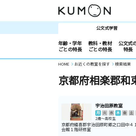
公文式学習
年齢・学年
教科・教材
公文式
ごとの特長
ごとの特長
特長
HOME
お近くの教室を探す
検索結果
京都府相楽郡和
宇治田原教室
月
火
水
木
金
土
2歳～高校生
京都府綴喜郡宇治田原町郷之口田中４
会館１階研修室