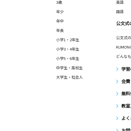
3歳
英語
年少
国語
年中
公文式
年長
公文式
小学1・2年生
KUMO
小学3・4年生
どんなも
小学5・6年生
中学生・高校生
学習
大学生・社会人
会費
無料
教室
よく
お問