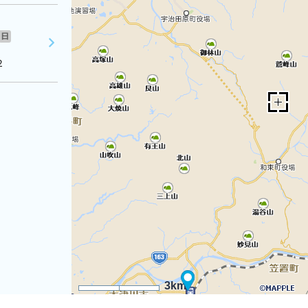
日
２
3km