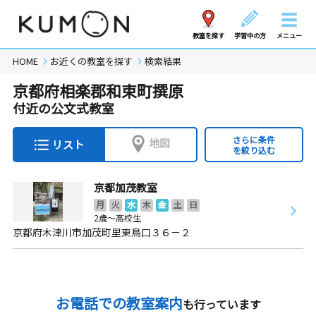
教室を探す
学習中の方
メニュー
HOME
お近くの教室を探す
検索結果
京都府相楽郡和束町撰原
付近の公文式教室
さらに条件
地図
リスト
を絞り込む
京都加茂教室
月
火
水
木
金
土
日
2歳～高校生
京都府木津川市加茂町里東鳥口３６－２
お電話での教室案内
も行っています