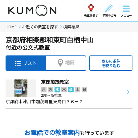
教室を探す
学習中の方
メニュー
HOME
お近くの教室を探す
検索結果
京都府相楽郡和束町白栖中山
付近の公文式教室
さらに条件
地図
リスト
を絞り込む
京都加茂教室
月
火
水
木
金
土
日
2歳～高校生
京都府木津川市加茂町里東鳥口３６－２
お電話での教室案内
も行っています