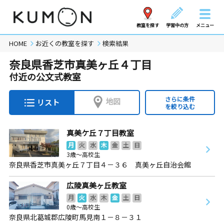
教室を探す
学習中の方
メニュー
HOME
お近くの教室を探す
検索結果
奈良県香芝市真美ヶ丘４丁目
付近の公文式教室
さらに条件
地図
リスト
を絞り込む
真美ケ丘７丁目教室
月
火
水
木
金
土
日
3歳～高校生
奈良県香芝市真美ヶ丘７丁目４－３６ 真美ヶ丘自治会館
広陵真美ヶ丘教室
月
火
水
木
金
土
日
0歳～高校生
奈良県北葛城郡広陵町馬見南１－８－３１