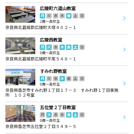
広陵町六道山教室
月
火
水
木
金
土
日
2歳～高校生
奈良県北葛城郡広陵町大塚４０２－１
広陵西教室
月
火
水
木
金
土
日
0歳～高校生
奈良県北葛城郡広陵町平尾５４８－１
すみれ野教室
月
火
水
木
金
土
日
0歳～高校生
奈良県香芝市すみれ野１丁目１７－３ すみれ野１丁目事務
所 １０２号室
五位堂２丁目教室
月
火
水
木
金
土
日
0歳～高校生
奈良県香芝市五位堂２丁目５４９－５