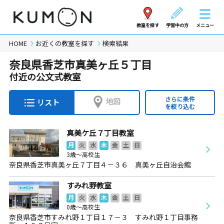
教室を探す
学習中の方
メニュー
HOME
お近くの教室を探す
検索結果
奈良県香芝市真美ヶ丘５丁目
付近の公文式教室
さらに条件
地図
リスト
を絞り込む
真美ケ丘７丁目教室
月
火
水
木
金
土
日
3歳～高校生
奈良県香芝市真美ヶ丘７丁目４－３６ 真美ヶ丘自治会館
すみれ野教室
月
火
水
木
金
土
日
0歳～高校生
奈良県香芝市すみれ野１丁目１７－３ すみれ野１丁目事務