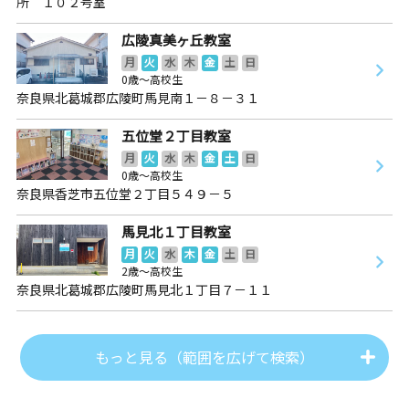
所 １０２号室
広陵真美ヶ丘教室
月
火
水
木
金
土
日
0歳～高校生
奈良県北葛城郡広陵町馬見南１－８－３１
五位堂２丁目教室
月
火
水
木
金
土
日
0歳～高校生
奈良県香芝市五位堂２丁目５４９－５
馬見北１丁目教室
月
火
水
木
金
土
日
2歳～高校生
奈良県北葛城郡広陵町馬見北１丁目７－１１
もっと見る（範囲を広げて検索）