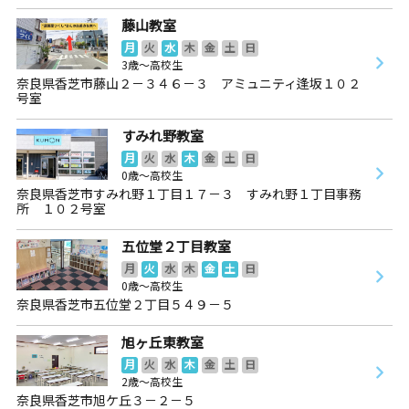
藤山教室
月
火
水
木
金
土
日
3歳～高校生
奈良県香芝市藤山２－３４６－３ アミュニティ逢坂１０２
号室
すみれ野教室
月
火
水
木
金
土
日
0歳～高校生
奈良県香芝市すみれ野１丁目１７－３ すみれ野１丁目事務
所 １０２号室
五位堂２丁目教室
月
火
水
木
金
土
日
0歳～高校生
奈良県香芝市五位堂２丁目５４９－５
旭ヶ丘東教室
月
火
水
木
金
土
日
2歳～高校生
奈良県香芝市旭ケ丘３－２－５