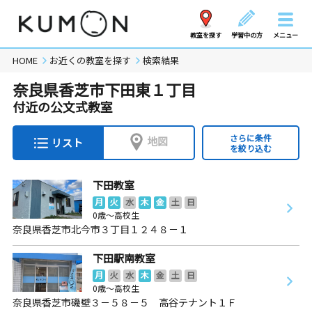
教室を探す
学習中の方
メニュー
HOME
お近くの教室を探す
検索結果
奈良県香芝市下田東１丁目
付近の公文式教室
さらに条件
地図
リスト
を絞り込む
下田教室
月
火
水
木
金
土
日
0歳～高校生
奈良県香芝市北今市３丁目１２４８－１
下田駅南教室
月
火
水
木
金
土
日
0歳～高校生
奈良県香芝市磯壁３－５８－５ 高谷テナント１Ｆ