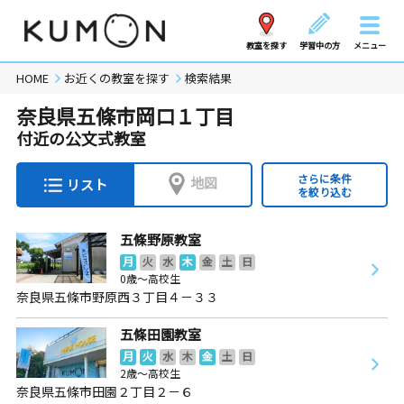
教室を探す
学習中の方
メニュー
HOME
お近くの教室を探す
検索結果
奈良県五條市岡口１丁目
付近の公文式教室
さらに条件
地図
リスト
を絞り込む
五條野原教室
月
火
水
木
金
土
日
0歳～高校生
奈良県五條市野原西３丁目４－３３
五條田園教室
月
火
水
木
金
土
日
2歳～高校生
奈良県五條市田園２丁目２－６