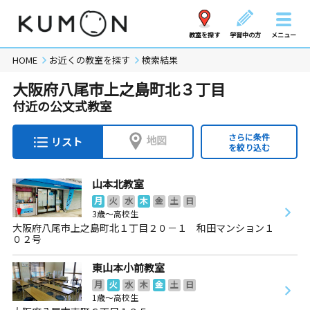
教室を探す
学習中の方
メニュー
HOME
お近くの教室を探す
検索結果
大阪府八尾市上之島町北３丁目
付近の公文式教室
さらに条件
地図
リスト
を絞り込む
山本北教室
月
火
水
木
金
土
日
3歳～高校生
大阪府八尾市上之島町北１丁目２０－１ 和田マンション１
０２号
東山本小前教室
月
火
水
木
金
土
日
1歳～高校生