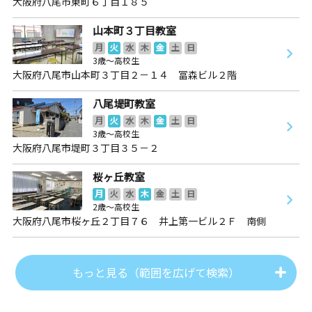
大阪府八尾市東町６丁目１８５
山本町３丁目教室
月
火
水
木
金
土
日
3歳～高校生
大阪府八尾市山本町３丁目２－１４ 冨森ビル２階
八尾堤町教室
月
火
水
木
金
土
日
3歳～高校生
大阪府八尾市堤町３丁目３５－２
桜ヶ丘教室
月
火
水
木
金
土
日
2歳～高校生
大阪府八尾市桜ヶ丘２丁目７６ 井上第一ビル２Ｆ 南側
もっと見る（範囲を広げて検索）