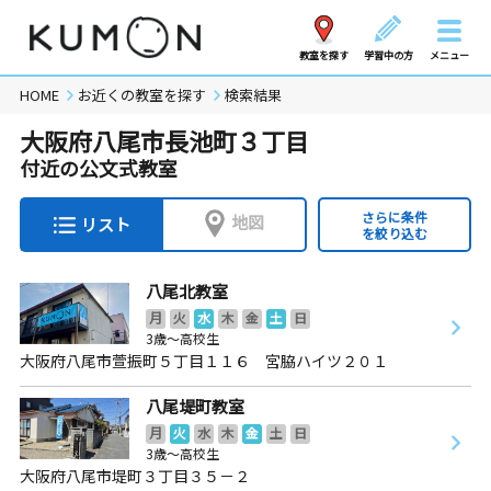
教室を探す
学習中の方
メニュー
HOME
お近くの教室を探す
検索結果
大阪府八尾市長池町３丁目
付近の公文式教室
さらに条件
地図
リスト
を絞り込む
八尾北教室
月
火
水
木
金
土
日
3歳～高校生
大阪府八尾市萱振町５丁目１１６ 宮脇ハイツ２０１
八尾堤町教室
月
火
水
木
金
土
日
3歳～高校生
大阪府八尾市堤町３丁目３５－２