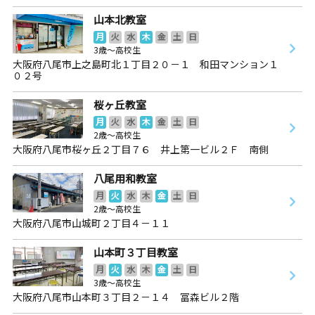
山本北教室
月
火
水
木
金
土
日
3歳～高校生
大阪府八尾市上之島町北１丁目２０－１ 和田マンション１
０２号
桜ヶ丘教室
月
火
水
木
金
土
日
2歳～高校生
大阪府八尾市桜ヶ丘２丁目７６ 井上第一ビル２Ｆ 南側
八尾用和教室
月
火
水
木
金
土
日
2歳～高校生
大阪府八尾市山城町２丁目４－１１
山本町３丁目教室
月
火
水
木
金
土
日
3歳～高校生
大阪府八尾市山本町３丁目２－１４ 冨森ビル２階