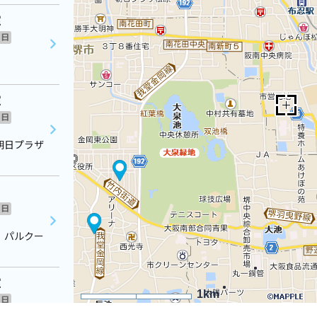
室
日
室
日
朝日プラザ
日
 パルクー
室
1km
日