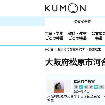
公文式学習
年齢・学年
教科・教材
公文式
ごとの特長
ごとの特長
特長
HOME
お近くの教室を探す
検索結果
大阪府松原市河
松原河合教室
月
火
水
木
金
土
2歳～高校生
大阪府松原市河合３丁目河合公民館 
教室