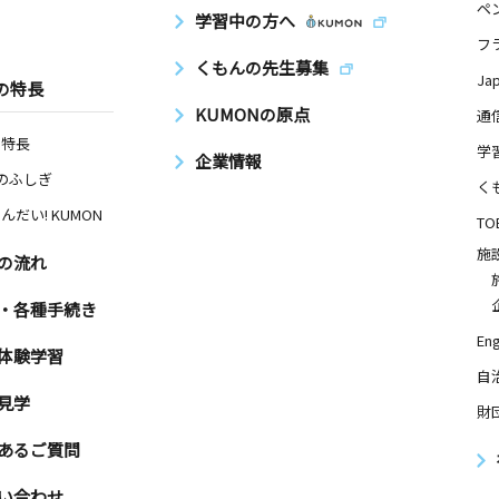
ペ
学習中の方へ
フ
くもんの先生募集
Ja
の特長
KUMONの原点
通
の特長
学
企業情報
Nのふしぎ
く
んだい! KUMON
TO
施
の流れ
・各種手続き
Eng
体験学習
自
見学
財
あるご質問
い合わせ