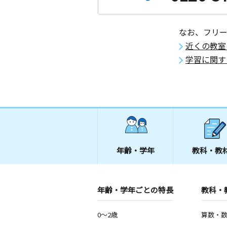
月
火
水
木
金
土
2歳～高校生
大阪府堺市北区北花田町２丁８５ 北
なお、フリ
ハウスＢ号室
近くの教室
学習に関す
金岡神社前教室
月
火
水
木
金
土
3歳～高校生
大阪府堺市北区金岡町２２１４－１
松原阿保教室
月
火
水
木
金
土
0歳～高校生
大阪府松原市阿保５丁目４－２２ 
年齢・学年
教科・教
ＫＵＭＯＮ教室
年齢・学年ごとの特長
教科・
0～2歳
算数・