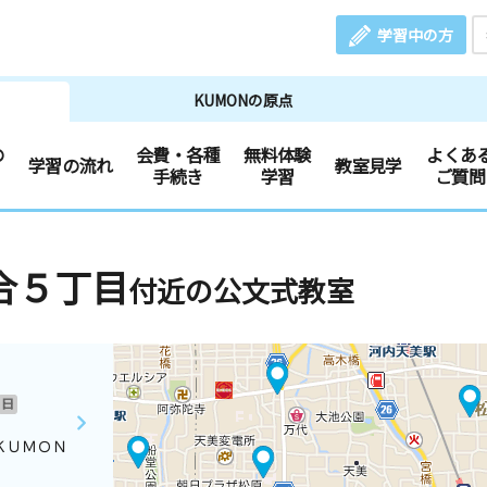
学習中の方
KUMONの原点
の
会費・各種
無料体験
よくあ
学習の流れ
教室見学
手続き
学習
ご質問
合５丁目
付近の公文式教室
日
ＫＵＭＯＮ