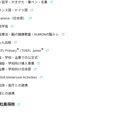
ン習字・かきかた・筆ペン・毛筆
ランス語・ドイツ語
panese（日本語）
信学習
習療法・脳の健康教室・KUMONの脳トレ
もん出版
®
®
EFL Primary
/
TOEFL Junior
設・学校・企業での公文式
施設・学校向け導入事業
企業・学校向け日本語
lish Immersion Activities
治体・省庁との連携
団との連携
社員採用