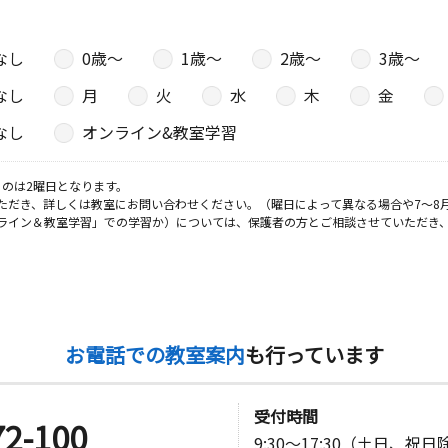
８ ローズ
なし
0歳〜
1歳〜
2歳〜
3歳〜
なし
月
火
水
木
金
日
なし
オンライン&教室学習
ＭＯＮ教室
のは2曜日となります。
教室
ただき、詳しくは教室にお問い合わせください。（曜日によって異なる場合や7～8
日
ライン＆教室学習」での学習か）については、保護者の方とご相談させていただき
２－２
日
お電話での教室案内
も行っています
ティまつば
受付時間
72-100
9:30～17:30（土日、祝