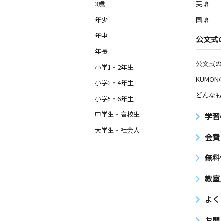
3歳
英語
年少
国語
年中
公文式
年長
公文式
小学1・2年生
KUMO
小学3・4年生
どんなも
小学5・6年生
中学生・高校生
学習
大学生・社会人
会費
無料
教室
よく
お問