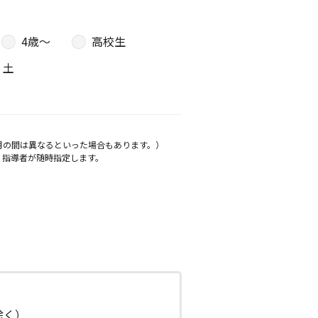
4歳〜
高校生
土
月の間は異なるといった場合もあります。）
、指導者が随時指定します。
日除く）