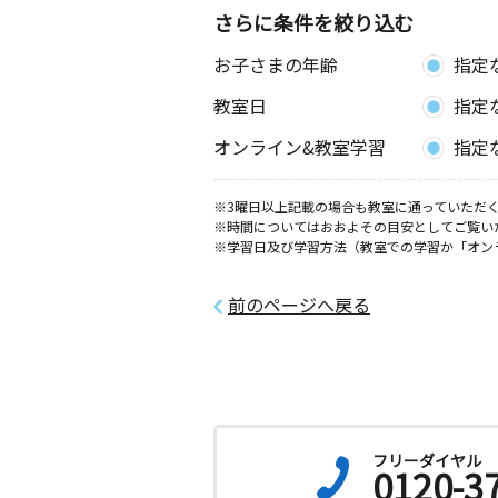
大阪府松原市天美我堂４丁目１０－２
さらに条件を絞り込む
マンション１０１
お子さまの年齢
指定
松原出岡教室
教室日
指定
月
火
水
木
金
土
1歳～高校生
オンライン&教室学習
指定
大阪府松原市岡２丁目６－１６ ＫＵ
※3曜日以上記載の場合も教室に通っていただく
グローイング大泉
※時間についてはおおよその目安としてご覧い
月
火
水
木
金
土
※学習日及び学習方法（教室での学習か「オン
2歳～高校生
大阪府堺市北区新金岡町５丁８－６２
前のページへ戻る
松原上田教室
月
火
水
木
金
土
1歳～高校生
大阪府松原市上田３丁目６－１ゆめニ
ら２階
フリーダイヤル
0120-3
北花田教室