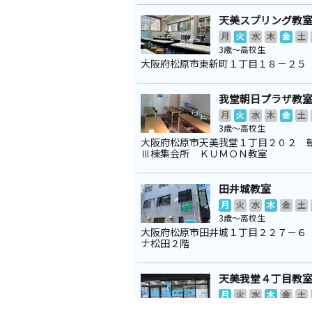
天美スプリング教
月
火
水
木
金
土
3歳～高校生
大阪府松原市東新町１丁目１８－２５
我堂朝日プラザ教
月
火
水
木
金
土
3歳～高校生
大阪府松原市天美我堂１丁目２０２ 
Ⅲ棟集会所 ＫＵＭＯＮ教室
田井城教室
月
火
水
木
金
土
3歳～高校生
大阪府松原市田井城１丁目２２７－６
ナ松田２階
天美我堂４丁目教
月
火
水
木
金
土
2歳～高校生