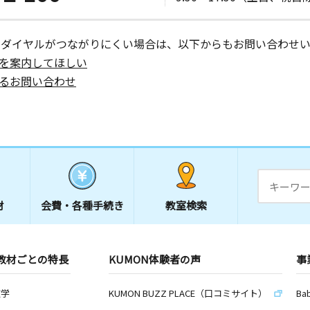
日
花田テラス
ーダイヤルがつながりにくい場合は、以下からもお問い合わせい
を案内してほしい
るお問い合わせ
日
日
阿保集会所
材
会費・
各種手続き
教室検索
教材ごとの特長
KUMON体験者の声
事
数学
KUMON BUZZ PLACE（口コミサイト）
Ba