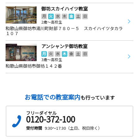
御坊スカイハイツ教室
月
火
水
木
金
土
日
2歳～高校生
和歌山県御坊市湯川町財部７８０－５ スカイハイツタカラ
１０７
アンシャンテ御坊教室
月
火
水
木
金
土
日
3歳～高校生
和歌山県御坊市御坊１４２番
お電話での教室案内
も行っています
フリーダイヤル
0120-372-100
受付時間
9:30～17:30（土日、祝日除く）