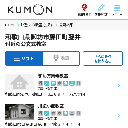
教室を探す
学習中の方
メニュー
HOME
お近くの教室を探す
検索結果
和歌山県御坊市藤田町藤井
付近の公文式教室
さらに条件
地図
リスト
を絞り込む
御坊万楽寺教室
月
火
水
木
金
土
日
3歳～高校生
和歌山県御坊市藤田町吉田６９７ 万楽寺内
川辺小熊教室
月
火
水
木
金
土
日
2歳～高校生
和歌山県日高郡日高川町小熊３７４７－４