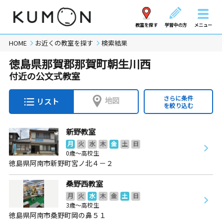
教室を探す
学習中の方
メニュー
HOME
お近くの教室を探す
検索結果
徳島県那賀郡那賀町朝生川西
付近の公文式教室
さらに条件
地図
リスト
を絞り込む
新野教室
月
火
水
木
金
土
日
0歳～高校生
徳島県阿南市新野町宮ノ北４－２
桑野西教室
月
火
水
木
金
土
日
3歳～高校生
徳島県阿南市桑野町岡の鼻５１