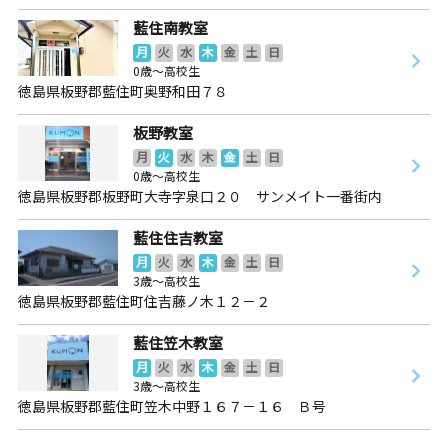
藍住南教室
月
火
水
木
金
土
日
0歳～高校生
徳島県板野郡藍住町奥野和田７８
板野教室
月
火
水
木
金
土
日
0歳～高校生
徳島県板野郡板野町大寺字泉口２０ サンメイト一番街内
藍住住吉教室
月
火
水
木
金
土
日
3歳～高校生
徳島県板野郡藍住町住吉藤ノ木１２－２
藍住笠木教室
月
火
水
木
金
土
日
3歳～高校生
徳島県板野郡藍住町笠木中野１６７－１６ Ｂ号