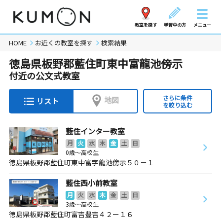
教室を探す
学習中の方
メニュー
HOME
お近くの教室を探す
検索結果
徳島県板野郡藍住町東中富龍池傍示
付近の公文式教室
さらに条件
地図
リスト
を絞り込む
藍住インター教室
月
火
水
木
金
土
日
0歳～高校生
徳島県板野郡藍住町東中富字龍池傍示５０－１
藍住西小前教室
月
火
水
木
金
土
日
3歳～高校生
徳島県板野郡藍住町富吉豊吉４２ー１６