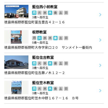
藍住西小前教室
月
火
水
木
金
土
日
3歳～高校生
徳島県板野郡藍住町富吉豊吉４２ー１６
板野教室
月
火
水
木
金
土
日
0歳～高校生
徳島県板野郡板野町大寺字泉口２０ サンメイト一番街内
藍住住吉教室
月
火
水
木
金
土
日
3歳～高校生
徳島県板野郡藍住町住吉藤ノ木１２－２
藍住笠木教室
月
火
水
木
金
土
日
3歳～高校生
徳島県板野郡藍住町笠木中野１６７－１６ Ｂ号