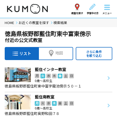
教室を探す
学習中の方
メニュー
HOME
お近くの教室を探す
検索結果
徳島県板野郡藍住町東中富東傍示
付近の公文式教室
さらに条件
地図
リスト
を絞り込む
藍住インター教室
月
火
水
木
金
土
日
0歳～高校生
徳島県板野郡藍住町東中富字龍池傍示５０－１
藍住南教室
月
火
水
木
金
土
日
0歳～高校生
徳島県板野郡藍住町奥野和田７８