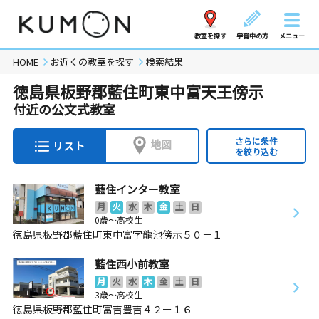
教室を探す
学習中の方
メニュー
HOME
お近くの教室を探す
検索結果
徳島県板野郡藍住町東中富天王傍示
付近の公文式教室
さらに条件
地図
リスト
を絞り込む
藍住インター教室
月
火
水
木
金
土
日
0歳～高校生
徳島県板野郡藍住町東中富字龍池傍示５０－１
藍住西小前教室
月
火
水
木
金
土
日
3歳～高校生
徳島県板野郡藍住町富吉豊吉４２ー１６