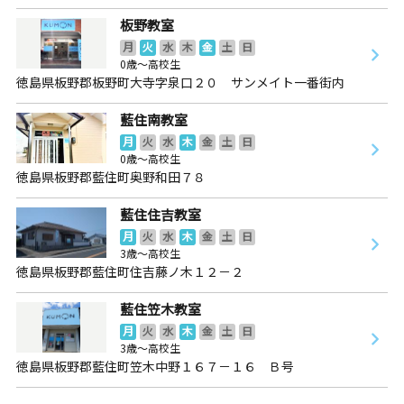
板野教室
月
火
水
木
金
土
日
0歳～高校生
徳島県板野郡板野町大寺字泉口２０ サンメイト一番街内
藍住南教室
月
火
水
木
金
土
日
0歳～高校生
徳島県板野郡藍住町奥野和田７８
藍住住吉教室
月
火
水
木
金
土
日
3歳～高校生
徳島県板野郡藍住町住吉藤ノ木１２－２
藍住笠木教室
月
火
水
木
金
土
日
3歳～高校生
徳島県板野郡藍住町笠木中野１６７－１６ Ｂ号