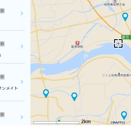
日
日
６
日
サンメイト
日
2km