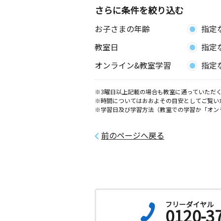
さらに条件を絞り込む
竜王教室
お子さまの年齢
指定
月
火
水
木
金
土
0歳～高校生
教室日
指定
徳島県徳島市国府町竜王６－２６
オンライン&教室学習
指定
藍住住吉教室
月
火
水
木
金
土
※3曜日以上記載の場合も教室に通っていただく
3歳～高校生
※時間についてはおおよその目安としてご覧い
徳島県板野郡藍住町住吉藤ノ木１２－
※学習日及び学習方法（教室での学習か「オン
藍住笠木教室
前のページへ戻る
月
火
水
木
金
土
3歳～高校生
徳島県板野郡藍住町笠木中野１６７－
藍畑教室
月
火
水
木
金
土
フリーダイヤル
2歳～高校生
0120-3
徳島県名西郡石井町藍畑高畑１３４１