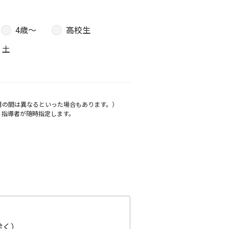
4歳〜
高校生
土
月の間は異なるといった場合もあります。）
、指導者が随時指定します。
日除く）