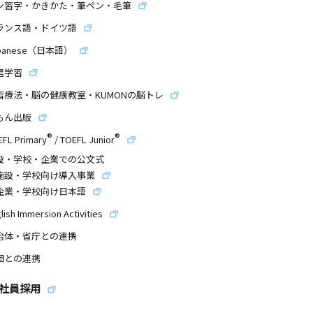
ン習字・かきかた・筆ペン・毛筆
ランス語・ドイツ語
panese（日本語）
信学習
習療法・脳の健康教室・KUMONの脳トレ
もん出版
®
®
EFL Primary
/
TOEFL Junior
設・学校・企業での公文式
施設・学校向け導入事業
企業・学校向け日本語
lish Immersion Activities
治体・省庁との連携
団との連携
社員採用