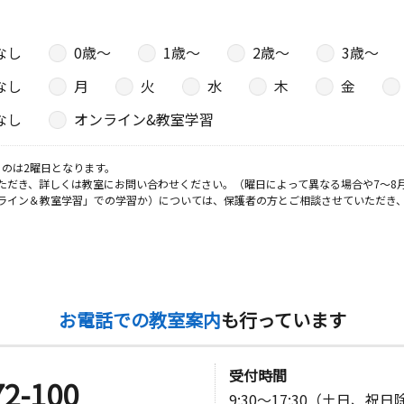
なし
0歳〜
1歳〜
2歳〜
3歳〜
日
なし
月
火
水
木
金
なし
オンライン&教室学習
日
のは2曜日となります。
ただき、詳しくは教室にお問い合わせください。（曜日によって異なる場合や7～8
２
ライン＆教室学習」での学習か）については、保護者の方とご相談させていただき
日
１６ Ｂ号
お電話での教室案内
も行っています
日
受付時間
72-100
の４
9:30～17:30（土日、祝