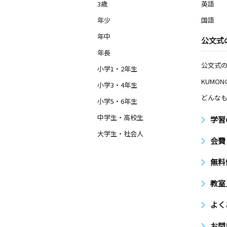
3歳
英語
年少
国語
年中
公文式
年長
公文式
小学1・2年生
KUMO
小学3・4年生
どんなも
小学5・6年生
中学生・高校生
学習
大学生・社会人
会費
無料
教室
よく
お問