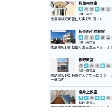
藍住南教室
月
火
水
木
金
土
0歳～高校生
徳島県板野郡藍住町奥野和田７８
藍住西小前教室
月
火
水
木
金
土
3歳～高校生
徳島県板野郡藍住町富吉豊吉４２ー１
板野教室
月
火
水
木
金
土
0歳～高校生
徳島県板野郡板野町大寺字泉口２０ 
一番街内
南井上教室
月
火
水
木
金
土
3歳～高校生
徳島県徳島市国府町日開１０００－５