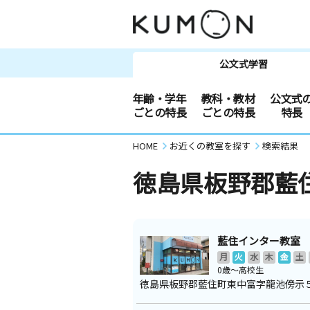
公文式学習
年齢・学年
教科・教材
公文式
ごとの特長
ごとの特長
特長
HOME
お近くの教室を探す
検索結果
徳島県板野郡藍
藍住インター教室
月
火
水
木
金
土
0歳～高校生
徳島県板野郡藍住町東中富字龍池傍示