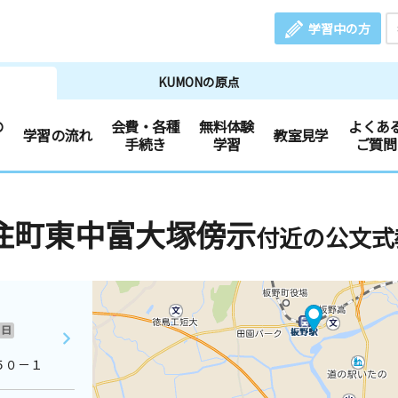
学習中の方
KUMONの原点
の
会費・各種
無料体験
よくあ
学習の流れ
教室見学
手続き
学習
ご質問
住町東中富大塚傍示
付近の公文式
日
５０－１