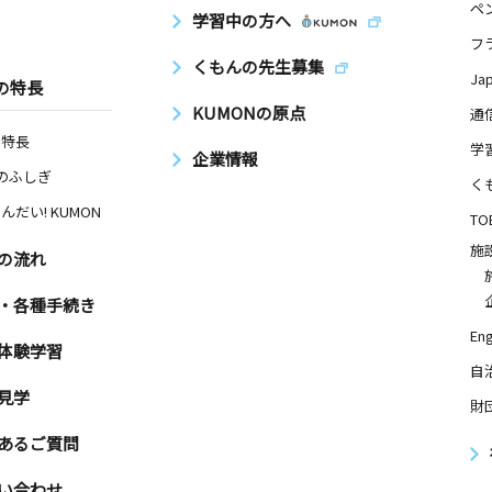
ペ
学習中の方へ
フ
くもんの先生募集
Ja
の特長
KUMONの原点
通
の特長
学
企業情報
Nのふしぎ
く
んだい! KUMON
TO
施
の流れ
・各種手続き
Eng
体験学習
自
見学
財
あるご質問
い合わせ