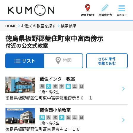
教室を探す
学習中の方
メニュー
HOME
お近くの教室を探す
検索結果
徳島県板野郡藍住町東中富西傍示
付近の公文式教室
さらに条件
地図
リスト
を絞り込む
藍住インター教室
月
火
水
木
金
土
日
0歳～高校生
徳島県板野郡藍住町東中富字龍池傍示５０－１
藍住西小前教室
月
火
水
木
金
土
日
3歳～高校生
徳島県板野郡藍住町富吉豊吉４２ー１６