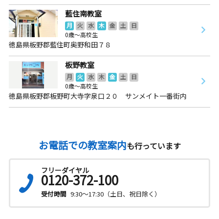
藍住南教室
月
火
水
木
金
土
日
0歳～高校生
徳島県板野郡藍住町奥野和田７８
板野教室
月
火
水
木
金
土
日
0歳～高校生
徳島県板野郡板野町大寺字泉口２０ サンメイト一番街内
お電話での教室案内
も行っています
フリーダイヤル
0120-372-100
受付時間
9:30～17:30（土日、祝日除く）