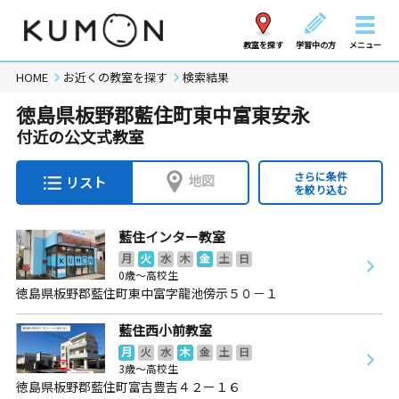
教室を探す
学習中の方
メニュー
HOME
お近くの教室を探す
検索結果
徳島県板野郡藍住町東中富東安永
付近の公文式教室
さらに条件
地図
リスト
を絞り込む
藍住インター教室
月
火
水
木
金
土
日
0歳～高校生
徳島県板野郡藍住町東中富字龍池傍示５０－１
藍住西小前教室
月
火
水
木
金
土
日
3歳～高校生
徳島県板野郡藍住町富吉豊吉４２ー１６