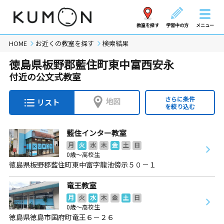
教室を探す
学習中の方
メニュー
HOME
お近くの教室を探す
検索結果
徳島県板野郡藍住町東中富西安永
付近の公文式教室
さらに条件
地図
リスト
を絞り込む
藍住インター教室
月
火
水
木
金
土
日
0歳～高校生
徳島県板野郡藍住町東中富字龍池傍示５０－１
竜王教室
月
火
水
木
金
土
日
0歳～高校生
徳島県徳島市国府町竜王６－２６