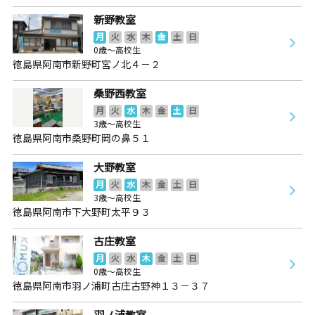
新野教室
月
火
水
木
金
土
日
0歳～高校生
徳島県阿南市新野町宮ノ北４－２
桑野西教室
月
火
水
木
金
土
日
3歳～高校生
徳島県阿南市桑野町岡の鼻５１
大野教室
月
火
水
木
金
土
日
3歳～高校生
徳島県阿南市下大野町太平９３
古庄教室
月
火
水
木
金
土
日
0歳～高校生
徳島県阿南市羽ノ浦町古庄古野神１３－３７
羽ノ浦教室