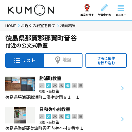
教室を探す
学習中の方
メニュー
HOME
お近くの教室を探す
検索結果
徳島県那賀郡那賀町音谷
付近の公文式教室
さらに条件
地図
リスト
を絞り込む
勝浦町教室
月
火
水
木
金
土
日
0歳～高校生
徳島県勝浦郡勝浦町三溪字定岡８１－１
日和佐小前教室
月
火
水
木
金
土
日
3歳～高校生
徳島県海部郡美波町奥河内字本村９番地１