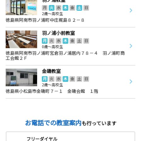
月
火
水
木
金
土
日
2歳～高校生
徳島県阿南市羽ノ浦町中庄梶島８２－８
羽ノ浦小前教室
月
火
水
木
金
土
日
0歳～高校生
徳島県阿南市羽ノ浦町宮倉羽ノ浦居内７８－４ 羽ノ浦町商
工会館２Ｆ
金磯教室
月
火
水
木
金
土
日
2歳～高校生
徳島県小松島市金磯町７－１ 金磯会館 １階
お電話での教室案内
も行っています
フリーダイヤル