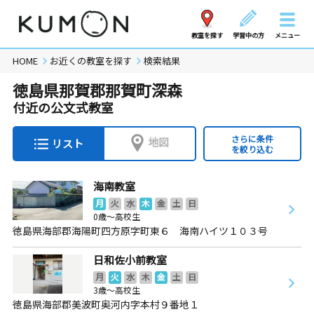
教室を探す
学習中の方
メニュー
HOME
お近くの教室を探す
検索結果
徳島県那賀郡那賀町深森
付近の公文式教室
さらに条件
地図
リスト
を絞り込む
海南教室
月
火
水
木
金
土
日
0歳～高校生
徳島県海部郡海陽町四方原字町東６ 海南ハイツ１０３号
日和佐小前教室
月
火
水
木
金
土
日
3歳～高校生
徳島県海部郡美波町奥河内字本村９番地１