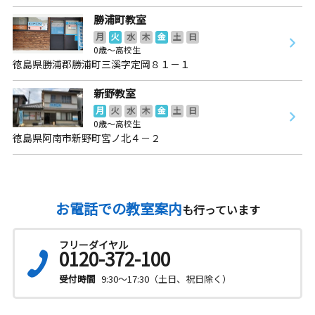
勝浦町教室
月
火
水
木
金
土
日
0歳～高校生
徳島県勝浦郡勝浦町三溪字定岡８１－１
新野教室
月
火
水
木
金
土
日
0歳～高校生
徳島県阿南市新野町宮ノ北４－２
お電話での教室案内
も行っています
フリーダイヤル
0120-372-100
受付時間
9:30～17:30（土日、祝日除く）