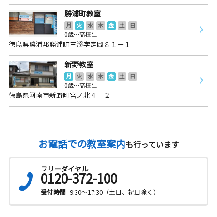
勝浦町教室
月
火
水
木
金
土
日
0歳～高校生
徳島県勝浦郡勝浦町三溪字定岡８１－１
新野教室
月
火
水
木
金
土
日
0歳～高校生
徳島県阿南市新野町宮ノ北４－２
お電話での教室案内
も行っています
フリーダイヤル
0120-372-100
受付時間
9:30～17:30（土日、祝日除く）