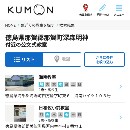
教室を探す
学習中の方
メニュー
HOME
お近くの教室を探す
検索結果
徳島県那賀郡那賀町深森明神
付近の公文式教室
さらに条件
地図
リスト
を絞り込む
海南教室
月
火
水
木
金
土
日
0歳～高校生
徳島県海部郡海陽町四方原字町東６ 海南ハイツ１０３号
日和佐小前教室
月
火
水
木
金
土
日
3歳～高校生
徳島県海部郡美波町奥河内字本村９番地１