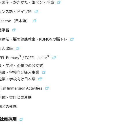
ン習字・かきかた・筆ペン・毛筆
ランス語・ドイツ語
panese（日本語）
信学習
習療法・脳の健康教室・KUMONの脳トレ
もん出版
®
®
EFL Primary
/
TOEFL Junior
設・学校・企業での公文式
施設・学校向け導入事業
企業・学校向け日本語
lish Immersion Activities
治体・省庁との連携
団との連携
社員採用