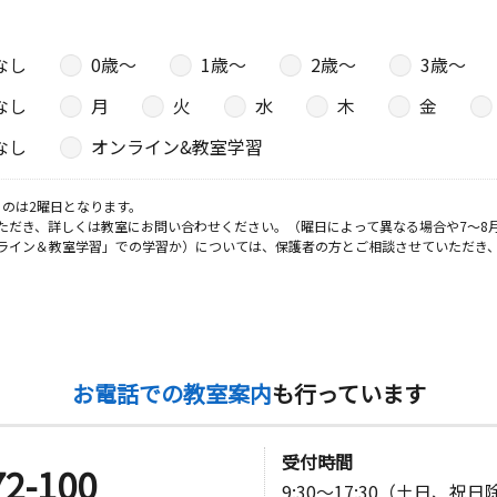
なし
0歳〜
1歳〜
2歳〜
3歳〜
なし
月
火
水
木
金
なし
オンライン&教室学習
のは2曜日となります。
ただき、詳しくは教室にお問い合わせください。（曜日によって異なる場合や7～8
ライン＆教室学習」での学習か）については、保護者の方とご相談させていただき
お電話での教室案内
も行っています
受付時間
72-100
9:30～17:30（土日、祝