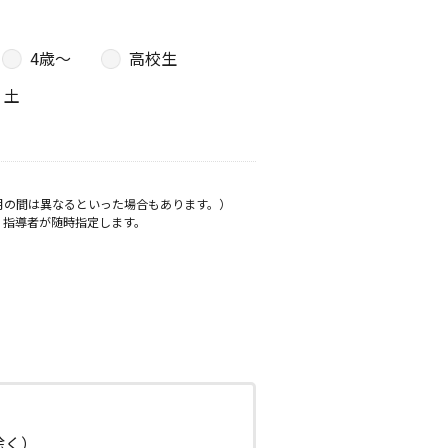
4歳〜
高校生
土
月の間は異なるといった場合もあります。）
、指導者が随時指定します。
日除く）