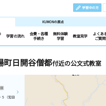
学習中の方
KUMONの原点
の
会費・各種
無料体験
よくあ
学習の流れ
教室見学
手続き
学習
ご質問
場町日開谷僧都
付近の公文式教室
日
－５（宮田