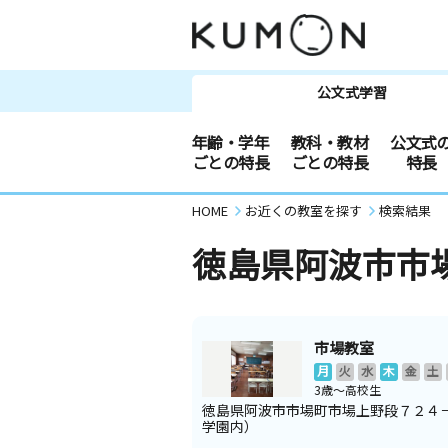
公文式学習
年齢・学年
教科・教材
公文式
ごとの特長
ごとの特長
特長
HOME
お近くの教室を探す
検索結果
徳島県阿波市市
市場教室
月
火
水
木
金
土
3歳～高校生
徳島県阿波市市場町市場上野段７２４
学園内）