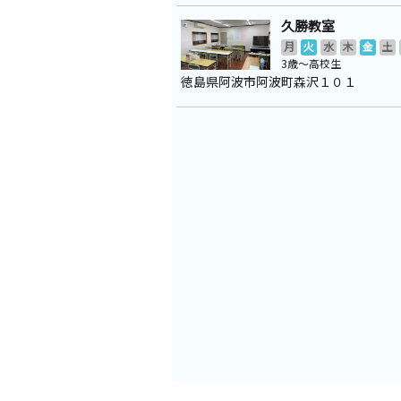
久勝教室
月
火
水
木
金
土
3歳～高校生
徳島県阿波市阿波町森沢１０１