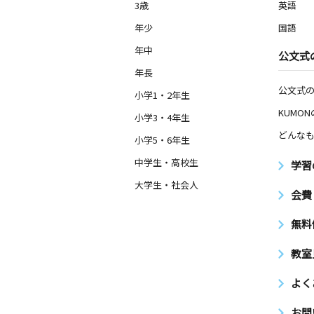
3歳
英語
年少
国語
年中
公文式
年長
公文式
小学1・2年生
KUMO
小学3・4年生
どんなも
小学5・6年生
中学生・高校生
学習
大学生・社会人
会費
無料
教室
よく
お問