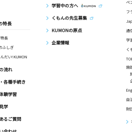
ペ
学習中の方へ
フ
くもんの先生募集
Ja
の特長
KUMONの原点
通
の特長
学
企業情報
Nのふしぎ
く
んだい! KUMON
TO
施
の流れ
・各種手続き
Eng
体験学習
自
見学
財
あるご質問
い合わせ