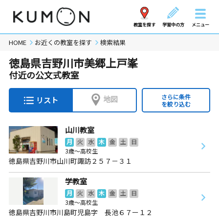
教室を探す
学習中の方
メニュー
HOME
お近くの教室を探す
検索結果
徳島県吉野川市美郷上戸峯
付近の公文式教室
さらに条件
地図
リスト
を絞り込む
山川教室
月
火
水
木
金
土
日
3歳～高校生
徳島県吉野川市山川町諏訪２５７－３１
学教室
月
火
水
木
金
土
日
3歳～高校生
徳島県吉野川市川島町児島字 長池６７ー１２