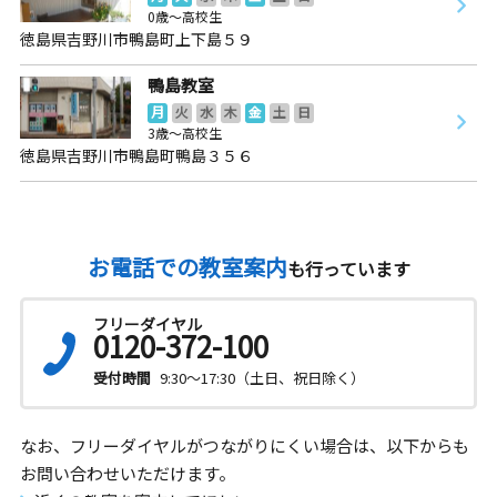
0歳～高校生
徳島県吉野川市鴨島町上下島５９
鴨島教室
月
火
水
木
金
土
日
3歳～高校生
徳島県吉野川市鴨島町鴨島３５６
お電話での教室案内
も行っています
フリーダイヤル
0120-372-100
受付時間
9:30～17:30（土日、祝日除く）
なお、フリーダイヤルがつながりにくい場合は、以下からも
お問い合わせいただけます。