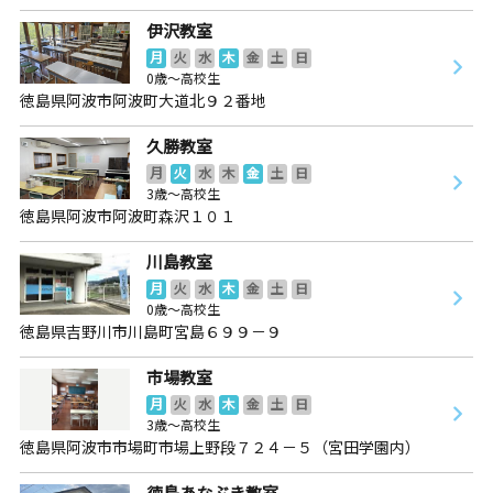
伊沢教室
月
火
水
木
金
土
日
0歳～高校生
徳島県阿波市阿波町大道北９２番地
久勝教室
月
火
水
木
金
土
日
3歳～高校生
徳島県阿波市阿波町森沢１０１
川島教室
月
火
水
木
金
土
日
0歳～高校生
徳島県吉野川市川島町宮島６９９－９
市場教室
月
火
水
木
金
土
日
3歳～高校生
徳島県阿波市市場町市場上野段７２４－５（宮田学園内）
徳島あなぶき教室