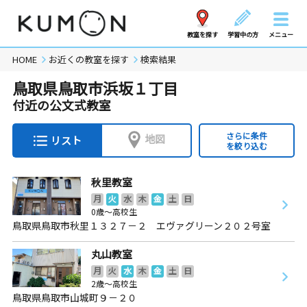
教室を探す
学習中の方
メニュー
HOME
お近くの教室を探す
検索結果
鳥取県鳥取市浜坂１丁目
付近の公文式教室
さらに条件
地図
リスト
を絞り込む
秋里教室
月
火
水
木
金
土
日
0歳～高校生
鳥取県鳥取市秋里１３２７－２ エヴァグリーン２０２号室
丸山教室
月
火
水
木
金
土
日
2歳～高校生
鳥取県鳥取市山城町９－２０