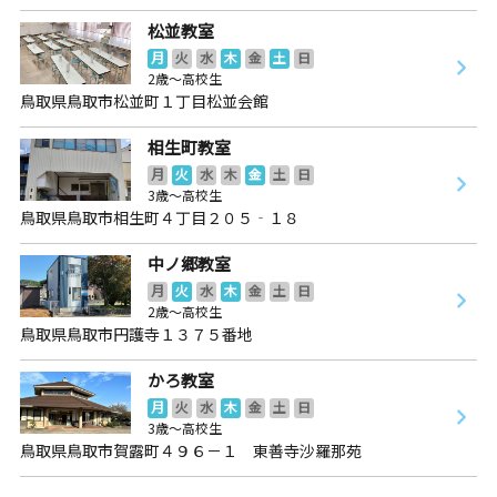
松並教室
月
火
水
木
金
土
日
2歳～高校生
鳥取県鳥取市松並町１丁目松並会館
相生町教室
月
火
水
木
金
土
日
3歳～高校生
鳥取県鳥取市相生町４丁目２０５‐１８
中ノ郷教室
月
火
水
木
金
土
日
2歳～高校生
鳥取県鳥取市円護寺１３７５番地
かろ教室
月
火
水
木
金
土
日
3歳～高校生
鳥取県鳥取市賀露町４９６－１ 東善寺沙羅那苑