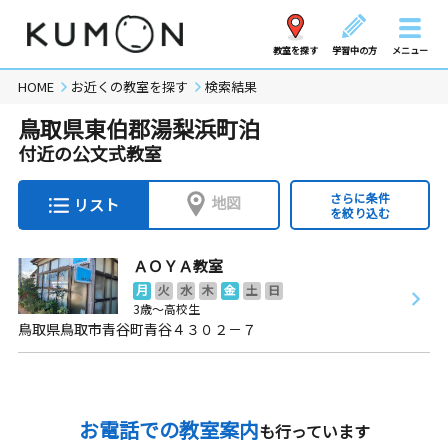
教室を探す
学習中の方
メニュー
HOME
お近くの教室を探す
検索結果
鳥取県東伯郡湯梨浜町泊
付近の公文式教室
さらに条件
地図
リスト
を絞り込む
ＡＯＹＡ教室
月
火
水
木
金
土
日
3歳～高校生
鳥取県鳥取市青谷町青谷４３０２－７
お電話での教室案内
も行っています