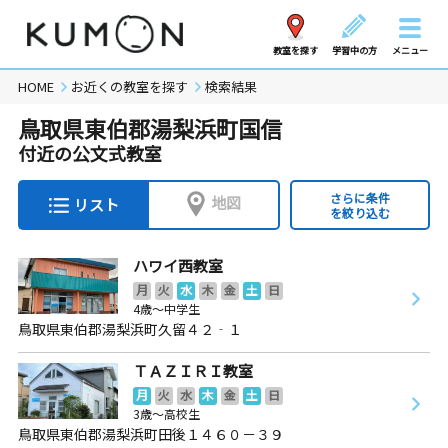
教室を探す
学習中の方
メニュー
HOME
お近くの教室を探す
検索結果
鳥取県東伯郡湯梨浜町国信
付近の公文式教室
さらに条件
地図
リスト
を絞り込む
ハワイ西教室
月
火
水
木
金
土
日
4歳～中学生
鳥取県東伯郡湯梨浜町久留４２‐１
ＴＡＺＩＲＩ教室
月
火
水
木
金
土
日
3歳～高校生
鳥取県東伯郡湯梨浜町田後１４６０－３９