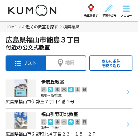
教室を探す
学習中の方
メニュー
HOME
お近くの教室を探す
検索結果
広島県福山市能島３丁目
付近の公文式教室
さらに条件
地図
リスト
を絞り込む
伊勢丘教室
月
火
水
木
金
土
日
0歳～高校生
広島県福山市伊勢丘７丁目４番１号
福山引野町北教室
月
火
水
木
金
土
日
3歳～中学生
広島県福山市引野町北４丁目２３－１５－２Ｆ