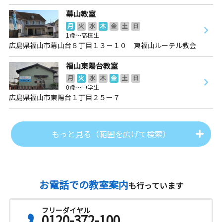
幕山教室
月
火
水
木
金
土
日
1歳～高校生
広島県福山市幕山台８丁目１３－１０ 東福山ルーテル教会
福山東陽台教室
月
火
水
木
金
土
日
0歳～中学生
広島県福山市東陽台１丁目２５ー７
もっと見る（範囲を広げて検索）
お電話での教室案内
も行っています
フリーダイヤル
0120-372-100